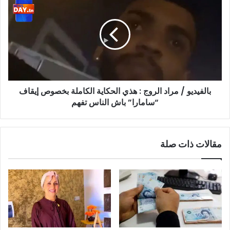
مالكره
/
و
مراد
الحقد
الروج
:
هذي
الحكاية
الكاملة
بخصوص
بالفيديو / مراد الروج : هذي الحكاية الكاملة بخصوص إيقاف
إيقاف
“سامارا”
“سامارا” باش الناس تفهم
باش
الناس
تفهم
مقالات ذات صلة