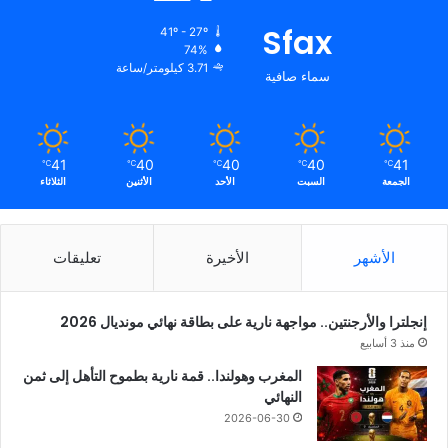
Sfax
41º - 27º
74%
3.71 كيلومتر/ساعة
سماء صافية
41
40
40
40
41
℃
℃
℃
℃
℃
الجمعة
السبت
الأحد
الأثنين
الثلاثاء
الأشهر
الأخيرة
تعليقات
إنجلترا والأرجنتين.. مواجهة نارية على بطاقة نهائي مونديال 2026
منذ 3 أسابيع
المغرب وهولندا.. قمة نارية بطموح التأهل إلى ثمن
النهائي
2026-06-30