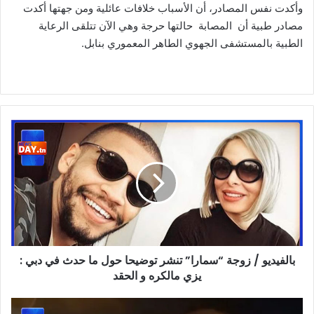
وأكدت نفس المصادر، أن الأسباب خلافات عائلية ومن جهتها أكدت
مصادر طبية أن المصابة حالتها حرجة وهي الآن تتلقى الرعاية
الطبية بالمستشفى الجهوي الطاهر المعموري بنابل.
بالفيديو
/
زوجة
“سمارا”
تنشر
توضيحا
حول
ما
حدث
بالفيديو / زوجة “سمارا” تنشر توضيحا حول ما حدث في دبي :
في
دبي
يزي مالكره و الحقد
:
يزي
بالفيديو