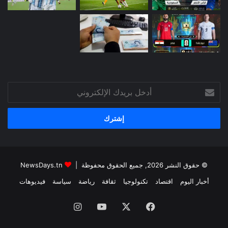
أدخل
بريدك
الإلكتروني
© حقوق النشر 2026, جميع الحقوق محفوظة |
NewsDays.tn
أخبار اليوم
اقتصاد
تكنولوجيا
ثقافة
رياضة
سياسة
فيديوهات
فيسبوك
‫X
‫YouTube
انستقرام