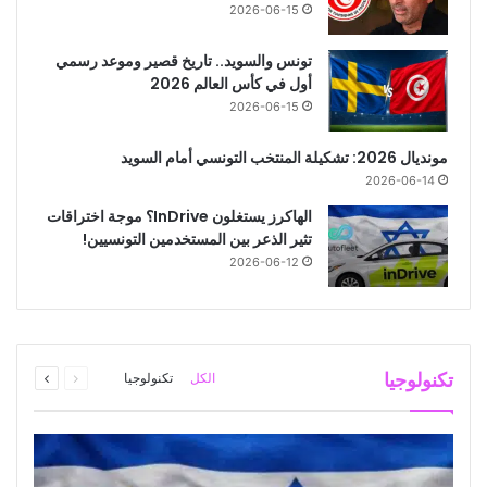
2026-06-15
تونس والسويد.. تاريخ قصير وموعد رسمي
أول في كأس العالم 2026
2026-06-15
مونديال 2026: تشكيلة المنتخب التونسي أمام السويد
2026-06-14
الهاكرز يستغلون InDrive؟ موجة اختراقات
تثير الذعر بين المستخدمين التونسيين!
2026-06-12
2026-06-05
2026-01-16
السجن 5 سنوات لمؤثر معروف بتهم انتهاك المعطيات
الشخصية
عاجل: عُطلة مدرسية في الانتظار… هذا موعدها
السابقة
التالية
أخبار اليوم
أخبار اليوم
تكنولوجيا
الكل
تكنولوجيا
الصفحة
الصفحة