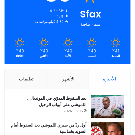
Sfax
41º - 31º
18%
4.32 كيلومتر/ساعة
سماء صافية
40
40
40
40
41
℃
℃
℃
℃
℃
الجمعة
السبت
الأحد
الأثنين
الثلاثاء
الأخيرة
الأشهر
تعليقات
بعد السقوط المدوّي في المونديال..
اللموشي على أبواب الرحيل
2026-06-15
أول ردّ من صبري اللموشي بعد السقوط أمام
السويد بخماسية