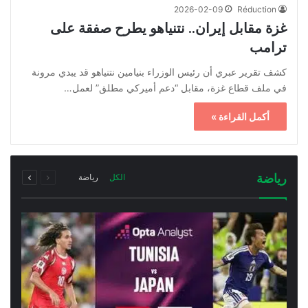
2026-02-09
Réduction
غزة مقابل إيران.. نتنياهو يطرح صفقة على
ترامب
كشف تقرير عبري أن رئيس الوزراء بنيامين نتنياهو قد يبدي مرونة
في ملف قطاع غزة، مقابل “دعم أميركي مطلق” لعمل…
أكمل القراءة »
السابقة
التالية
رياضة
الكل
رياضة
الصفحة
الصفحة