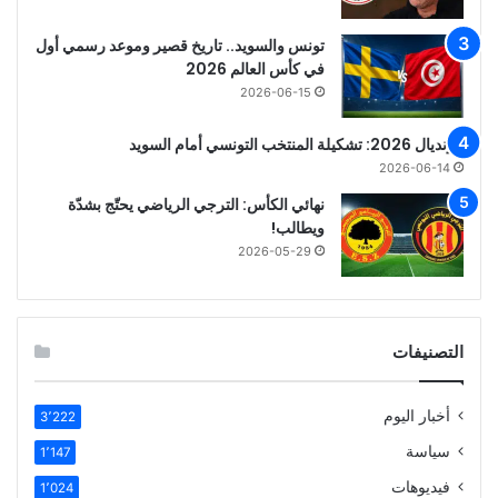
تونس والسويد.. تاريخ قصير وموعد رسمي أول
في كأس العالم 2026
2026-06-15
مونديال 2026: تشكيلة المنتخب التونسي أمام السويد
2026-06-14
نهائي الكأس: الترجي الرياضي يحتّج بشدّة
ويطالب!
2026-05-29
التصنيفات
أخبار اليوم
3٬222
سياسة
1٬147
فيديوهات
1٬024