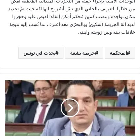
الوحدات الأمنيّة بإجراء جُملة من التحرّيات الميدانيّة المُعمّقة أمكن
من خلالها التعريف بالجاني الذي تبيّن أنهُ زوج الهالكة حيث تمّ تحديد
مكان تواجده وبنصب كمين مُحكم أمكن إلقاء القبض عليه وحجزوا
لديه آلة الجريمة (سكين) وبالتحرّي معه اعترف بما نُسب إليه نتيجة
خلافات بينه وبين زوجته وابنته.
المحكمة
جريمة بشعة
يحدث في تونس
النائب
فيصل
صغير:
متساكنو
قلعة
الأندلس
يقطعون
كيلمترات
للتزود