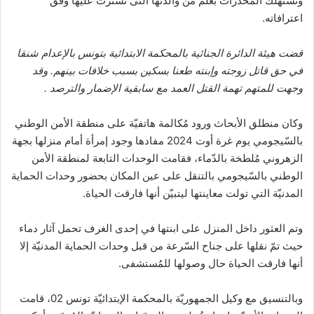
وتستهلك المخدرات بعلم من والدتها التى تسترت عليها وفق
اعترافاته.
قضت هيئة الدائرة الجنائية بالمحكمة الابتدائية بتونس بالإعدام شنقا
في حق قاتل زوجته وإبنته طعنا بسكين بسبب خلافات بينهم. وقد
وجهت للمتهم تهمة القتل العمد مع سابقية الإضمار والترصد .
وكان منطلق الأبحاث ورود مُكالمة هاتفيّة على منطقة الأمن الوطني
بالسّيجومي يوم غرة أوت 2024 مفادها وجود إمرأة أمام منزلها بجهة
الزهروني مُلطخة بالدّماء، فقامت الوحدات التابعة لمنطقة الأمن
الوطني بالسّيجومي بالتنقل على عين المكان بحضور وحدات الحماية
المدنيّة التي تولت معاينتها ليتبيّن أنها فارقت الحياة.
وتم العثور داخل المنزل على ابنتها في إحدى الغرف تحمل آثار دماء
حيث تمّ نقلها على جناح السّرعة من قبل وحدات الحماية المدنيّة إلا
أنها فارقت الحياة حال وصولها للمُستشفى.
وبالتنسيق مع وكيل الجمهوريّة بالمحكمة الإبتدائيّة تونس 02، قامت