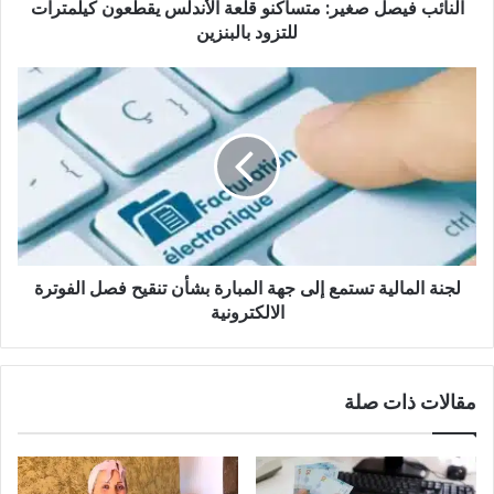
النائب فيصل صغير: متساكنو قلعة الأندلس يقطعون كيلمترات
بالبنزين
للتزود بالبنزين
لجنة
المالية
تستمع
إلى
جهة
المبارة
بشأن
تنقيح
فصل
لجنة المالية تستمع إلى جهة المبارة بشأن تنقيح فصل الفوترة
الفوترة
الالكترونية
الالكترونية
مقالات ذات صلة