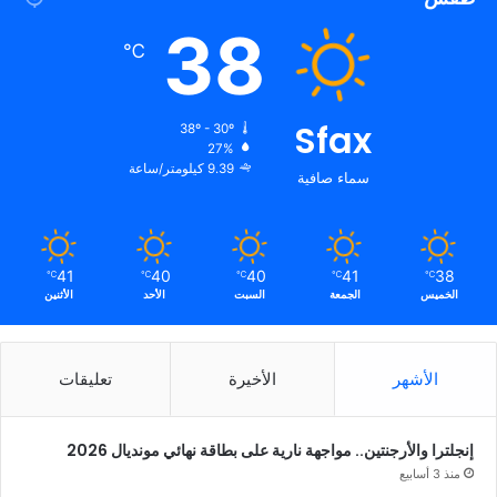
38
℃
Sfax
38º - 30º
27%
9.39 كيلومتر/ساعة
سماء صافية
41
40
40
41
38
℃
℃
℃
℃
℃
الخميس
الجمعة
السبت
الأحد
الأثنين
الأشهر
الأخيرة
تعليقات
إنجلترا والأرجنتين.. مواجهة نارية على بطاقة نهائي مونديال 2026
منذ 3 أسابيع