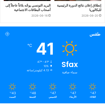
إنطلاق إعلان نتائج الدورة الرئيسية
البريد التونسي يوجّه بلاغاً عاجلاً إلى
للبكالوريا
أصحاب البطاقات الاجتماعية
2026-06-16
2026-06-20
طقس
41
℃
Sfax
47º - 41º
10%
4.13 كيلومتر/ساعة
سماء صافية
43
48
47
47
47
℃
℃
℃
℃
℃
الثلاثاء
الأربعاء
الخميس
الجمعة
السبت