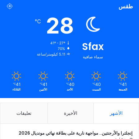
طقس
28
℃
Sfax
41º - 27º
70%
5.11 كيلومتر/ساعة
سماء صافية
41
41
40
40
41
℃
℃
℃
℃
℃
الجمعة
السبت
الأحد
الأثنين
الثلاثاء
الأشهر
الأخيرة
تعليقات
إنجلترا والأرجنتين.. مواجهة نارية على بطاقة نهائي مونديال 2026