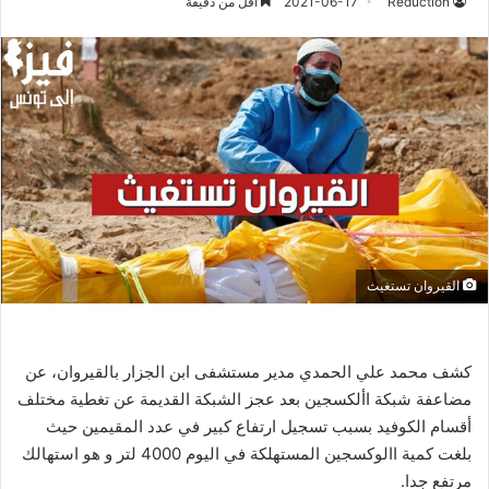
Réduction
2021-06-17
أقل من دقيقة
القيروان تستغيث
كشف محمد علي الحمدي مدير مستشفى ابن الجزار بالقيروان، عن
مضاعفة شبكة األكسجين بعد عجز الشبكة القديمة عن تغطية مختلف
أقسام الكوفيد بسبب تسجيل ارتفاع كبير في عدد المقيمين حيث
بلغت كمية االوكسجين المستهلكة في اليوم 4000 لتر و هو استهالك
مرتفع جدا.