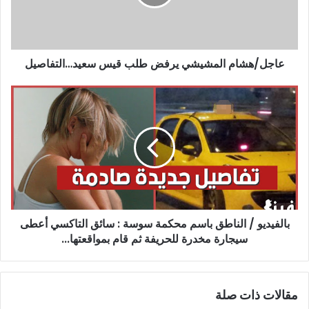
قيس
سعيد…
التفاصيل
عاجل/هشام المشيشي يرفض طلب قيس سعيد…التفاصيل
بالفيديو
/
الناطق
باسم
محكمة
سوسة
:
سائق
التاكسي
بالفيديو / الناطق باسم محكمة سوسة : سائق التاكسي أعطى
أعطى
سيجارة
سيجارة مخدرة للحريفة ثم قام بمواقعتها...
مخدرة
للحريفة
ثم
مقالات ذات صلة
قام
بمواقعتها...