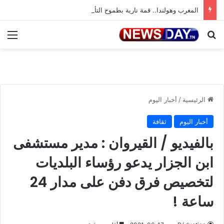
المغرب وهولندا.. قمة نارية بطموح التأهل إلى ثمن النهائي
بحث عن
الق
الرئيسية
/
أخبار اليوم
أخبار اليوم
ثقافة
بالفيديو / القيروان : مدير مستشفى
ابن الجزار يدعو رؤساء البلديات
لتخصيص فرق دفن على مدار 24
ساعة !