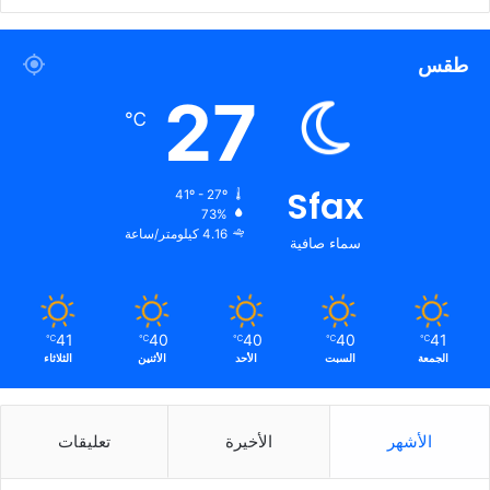
طقس
27
℃
Sfax
41º - 27º
73%
4.16 كيلومتر/ساعة
سماء صافية
41
40
40
40
41
℃
℃
℃
℃
℃
الجمعة
السبت
الأحد
الأثنين
الثلاثاء
الأشهر
الأخيرة
تعليقات