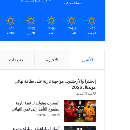
5.11 كيلومتر/ساعة
سماء صافية
41
41
40
40
41
℃
℃
℃
℃
℃
الجمعة
السبت
الأحد
الأثنين
الثلاثاء
الأشهر
الأخيرة
تعليقات
إنجلترا والأرجنتين.. مواجهة نارية على بطاقة نهائي
مونديال 2026
منذ 3 أسابيع
المغرب وهولندا.. قمة نارية
بطموح التأهل إلى ثمن النهائي
2026-06-30
ألمانيا وباراغواي مباراة مثيرة