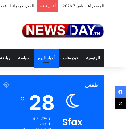
الجمعة, أغسطس 7 2026
أخبار عاجلة
المغرب وهولندا.. قمة 
الرئيسية
فيديوهات
أخبار اليوم
سياسة
رياضة
طقس
فيسبوك
28
‫X
℃
Sfax
41º - 27º
70%