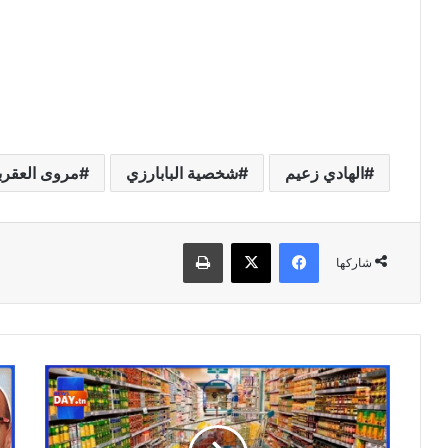
الهادي زعيم
شخصية البابارزي
مروى العقرب
فيسبوك
‫X
طباعة
شاركها
الزيادة
هذه
في
سير
أسعار
رئي
هذه
مدي