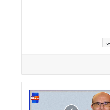
ي
ته/
س
ر