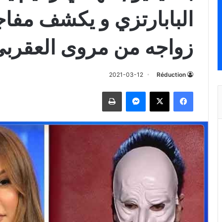
البابارتزي و يكشف مفا
زواجه من مروى العقرب
2021-03-12
Réduction
فيسبوك
‫X
ماسنجر
طباعة