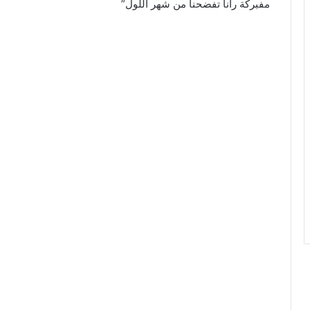
مفبركة رانا تفضحنا من شهر اللول”