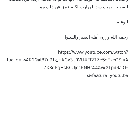
للسباحة بمياه سد الهوارب لكنه عجز عن ذلك مما
للوفاة.
رحمه الله ورزق أهله الصبر والسلوان.
https://www.youtube.com/watch?
fbclid=IwAR2Qat87u91v_HKGv3J0VU4El2TZp5oEzpOSjuA
7x8dPgHQsCJjcsRNHr44&v=3Lpd6alO–
s&feature=youtu.be