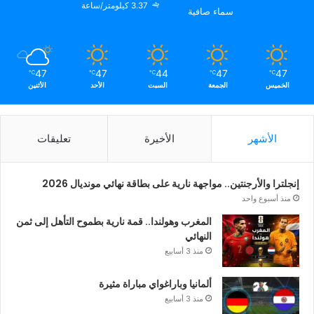
3.37 كيلومتر/ساعة
سماء صافية
47
47
44
47
47
℃
℃
℃
℃
℃
الخميس
الجمعة
السبت
الأحد
الأثنين
الأشهر
الأخيرة
تعليقات
إنجلترا والأرجنتين.. مواجهة نارية على بطاقة نهائي مونديال 2026
منذ أسبوع واحد
المغرب وهولندا.. قمة نارية بطموح التأهل إلى ثمن
النهائي
منذ 3 أسابيع
ألمانيا وباراغواي مباراة مثيرة
منذ 3 أسابيع