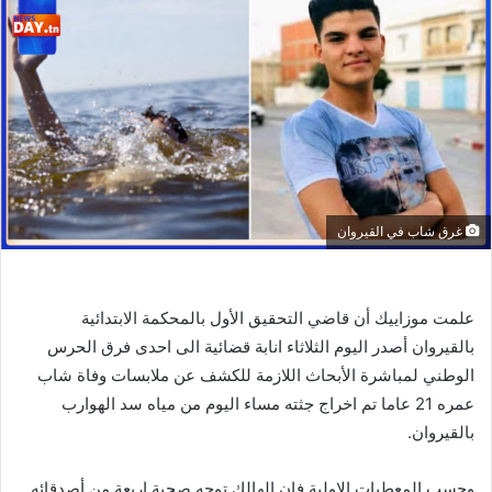
غرق شاب في القيروان
علمت موزاييك أن قاضي التحقيق الأول بالمحكمة الابتدائية
بالقيروان أصدر اليوم الثلاثاء انابة قضائية الى احدى فرق الحرس
الوطني لمباشرة الأبحاث اللازمة للكشف عن ملابسات وفاة شاب
عمره 21 عاما تم اخراج جثته مساء اليوم من مياه سد الهوارب
بالقيروان.
وحسب المعطيات الاولية فان الهالك توجه صحبة اربعة من أصدقائه