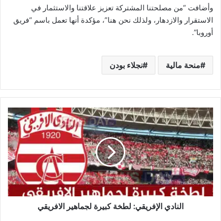
وأضافت “من مصلحتنا المشتركة تعزيز علاقتنا والاستثمار في
الاستقرار والازدهار، ولذلك نحن هنا”، مؤكدة أنها تعمل باسم “فريق
أوروبا”.
منحة مالية
نجلاء بودن
النادي
الإفريقي:
لطخة
كبيرة
لجماهير
الافريقي
النادي الإفريقي: لطخة كبيرة لجماهير الافريقي