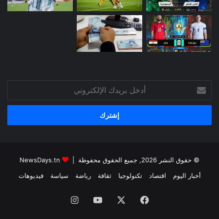
أدخل
بريدك
الإلكتروني
© حقوق النشر 2026, جميع الحقوق محفوظة |
NewsDays.tn
أخبار اليوم
اقتصاد
تكنولوجيا
ثقافة
رياضة
سياسة
فيديوهات
فيسبوك
‫X
‫YouTube
انستقرام