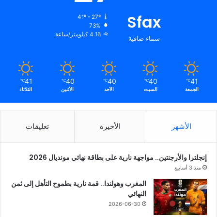
Sfax
41º - 27º
73%
4.16 كيلومتر/ساعة
سماء صافية
41
40
40
40
41
℃
℃
℃
℃
℃
الجمعة
السبت
الأحد
الأثنين
الثلاثاء
الأشهر
الأخيرة
تعليقات
إنجلترا والأرجنتين.. مواجهة نارية على بطاقة نهائي مونديال 2026
منذ 3 أسابيع
المغرب وهولندا.. قمة نارية بطموح التأهل إلى ثمن
النهائي
2026-06-30