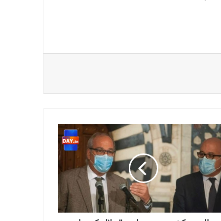
زير
شف
ى
رة
الة
ونا
ونسية"
كتشفة
ًا