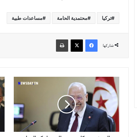
تركيا
محتمدية الحامة
مساعدات طبية
فيسبوك
‫X
طباعة
شاركها
الغنوشي:
الو
حركات
يك
تسعى
مد
للعودة
خطو
لحكم
"سل
الرجل
كور
الواحد
الت
بدلاً
الم
من
حديث