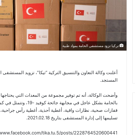
تركيا تزود مستشفى الحامة بمواد طبية
أعلنت وكالة التعاون والتنسيق التركية “تيكا”، تزويد المستشفى 
المستجد.
وأضحت الوكالة، أنه تم توفير مجموعة من المعدات التي يحتاجه
قفازات صحية، نظارات واقية، أغطية أحذية، أغطية رأس جراحية، مَآ
تسليمها إلى إدارة المستشفى بتاريخ 2021.02.18.
//www.facebook.com/tika.tu.5/posts/2228764520600441