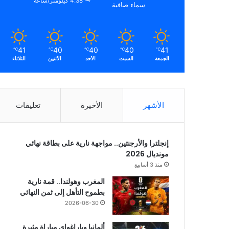
4.38 كيلومتر/ساعة
سماء صافية
41
40
40
40
41
℃
℃
℃
℃
℃
الجمعة
السبت
الأحد
الأثنين
الثلاثاء
الأشهر
الأخيرة
تعليقات
إنجلترا والأرجنتين.. مواجهة نارية على بطاقة نهائي
مونديال 2026
منذ 3 أسابيع
المغرب وهولندا.. قمة نارية
بطموح التأهل إلى ثمن النهائي
2026-06-30
ألمانيا وباراغواي مباراة مثيرة