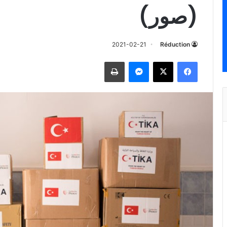
(صور)
2021-02-21
Réduction
فيسبوك
‫X
ماسنجر
طباعة