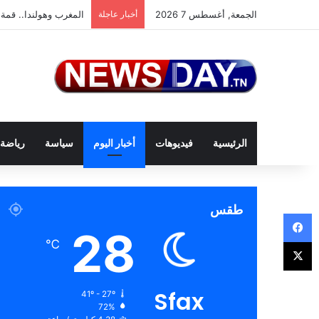
الجمعة, أغسطس 7 2026
أخبار عاجلة
المغرب وهولندا.. قمة 
الرئيسية
فيديوهات
أخبار اليوم
سياسة
رياضة
طقس
فيسبوك
28
‫X
℃
Sfax
41º - 27º
72%