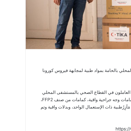
المحلي بالحامة بمواد طبية لمجابهة فيروس كورونا
ا العاملون في القطاع الصحي بالمستشفى المحلي
بالحامة بشكل عاجل في مجابهة جائحة كوفيد -19، وتتمثل في كمامات وجه جراحية واقية، كمامات من صنف FFP2،
زِرُطبية ذات الإستعمال الواحد، وبدلات واقية وتم
https: