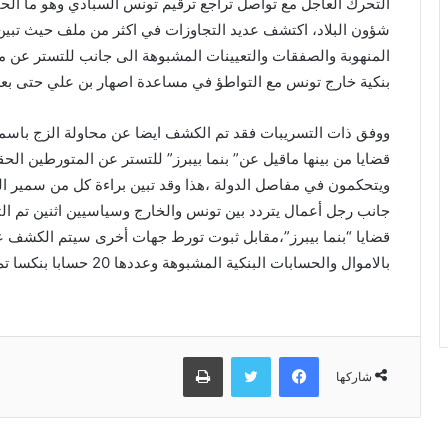
التحرك العاجل مع تواصل تراجع ترقيم تونس السبادي وهو ما الح
شؤون البلاد، اكتشف عديد التجاوزات في اكثر من ملف حيث تبين 
المنهوبة والصفقات والتعيينات المشبوهة الى جانب للتستر عن
بنكية خارج تونس مع التواطؤ في مساعدة اصهار بن علي حتى بعد
ووفق ذات التسريبات فقد تم الكشف ايضا عن محاولة الزج باسماء
قضايا من بينها ماقيل عن” بنما بيبرز” للتستر عن المتورطين ال
ويتحكمون في مفاصل الدولة ،هذا وقد تبين براءة كل من سمير الع
جانب رجل أعمال يتردد بين تونس والخارج وسياسيين اثنين تم ال
قضايا “بنما بيبرز”،مقابل ثبوت تورط جهات أخرى سيتم الكشف عنه
بالاموال والحسابات البنكية المشبوهة وعددها 20 حسابا بنكسا تم الكشف عنه في 6دول اجنبية .
فيسبوك
تويتر
طباعة
شاركها