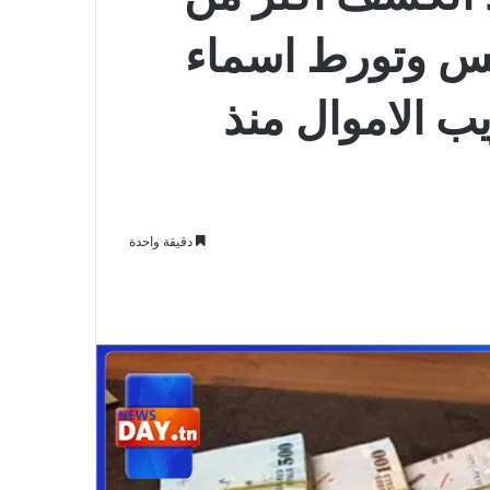
تونس وتورط اسماء
يب الاموال منذ
دقيقة واحدة