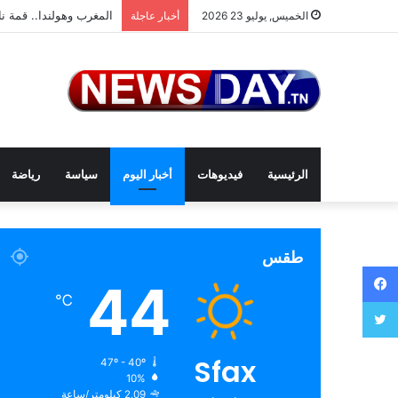
المغرب وهولندا.. قمة نا
الخميس, يوليو 23 2026
أخبار عاجلة
الرئيسية
فيديوهات
أخبار اليوم
سياسة
رياضة
طقس
فيسبوك
44
℃
تويتر
Sfax
47º - 40º
10%
2.09 كيلومتر/ساعة