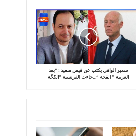
سمير الوافي يكتب عن قيس سعيد : “بعد
العربية ” القحة “…جاءت الفرنسية “الكخّة