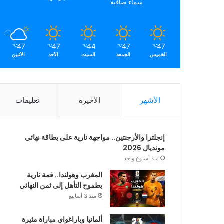
سماء صافية
47
47
44
47
47
℃
℃
℃
℃
℃
الخميس
الجمعة
السبت
الأحد
الأثنين
الأشهر
الأخيرة
تعليقات
إنجلترا والأرجنتين.. مواجهة نارية على بطاقة نهائي
مونديال 2026
منذ أسبوع واحد
المغرب وهولندا.. قمة نارية
بطموح التأهل إلى ثمن النهائي
منذ 3 أسابيع
ألمانيا وباراغواي مباراة مثيرة