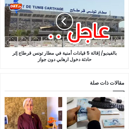
إقالة
5
قيادات
أمنية
في
مطار
تونس
قرطاج
بالفيديو/ إقالة 5 قيادات أمنية في مطار تونس قرطاج إثر
إثر
حادثة
حادثة دخول ارهابي دون جواز
دخول
ارهابي
دون
مقالات ذات صلة
جواز