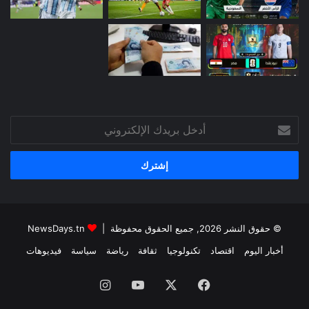
أدخل
بريدك
الإلكتروني
© حقوق النشر 2026, جميع الحقوق محفوظة |
NewsDays.tn
أخبار اليوم
اقتصاد
تكنولوجيا
ثقافة
رياضة
سياسة
فيديوهات
فيسبوك
‫X
‫YouTube
انستقرام