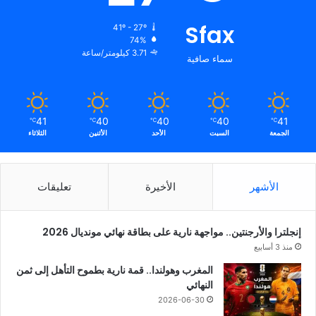
Sfax
41º - 27º
74%
3.71 كيلومتر/ساعة
سماء صافية
41
40
40
40
41
℃
℃
℃
℃
℃
الجمعة
السبت
الأحد
الأثنين
الثلاثاء
الأشهر
الأخيرة
تعليقات
إنجلترا والأرجنتين.. مواجهة نارية على بطاقة نهائي مونديال 2026
منذ 3 أسابيع
المغرب وهولندا.. قمة نارية بطموح التأهل إلى ثمن
النهائي
2026-06-30