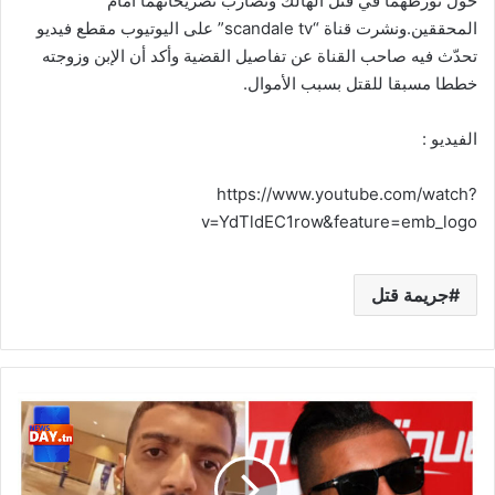
حول تورطهما في قتل الهالك وتضارب تصريحاتهما أمام
المحققين.ونشرت قناة “scandale tv” على اليوتيوب مقطع فيديو
تحدّث فيه صاحب القناة عن تفاصيل القضية وأكد أن الإبن وزوجته
خططا مسبقا للقتل بسبب الأموال.
الفيديو :
https://www.youtube.com/watch?
v=YdTldEC1row&feature=emb_logo
جريمة قتل
عصابة
مسلّحة
تلاحق
"سمارا"
وتحاول