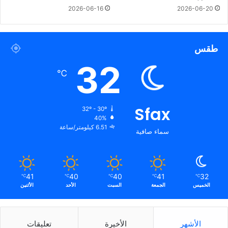
2026-06-16
2026-06-20
طقس
32
℃
Sfax
32º - 30º
40%
6.51 كيلومتر/ساعة
سماء صافية
41
40
40
41
32
℃
℃
℃
℃
℃
الخميس
الجمعة
السبت
الأحد
الأثنين
الأشهر
الأخيرة
تعليقات