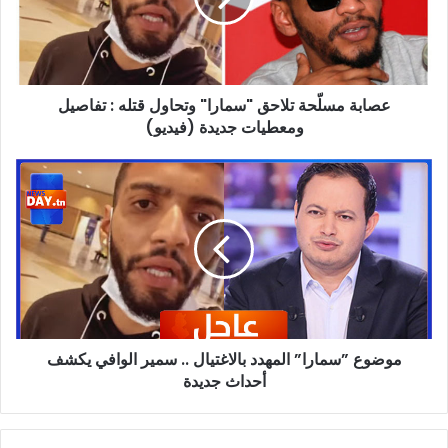
قتله
:
تفاصيل
ومعطيات
عصابة مسلّحة تلاحق "سمارا" وتحاول قتله : تفاصيل
جديدة
(فيديو)
ومعطيات جديدة (فيديو)
موضوع
”سمارا”
المهدد
بالاغتيال
..
سمير
الوافي
يكشف
أحداث
موضوع ”سمارا” المهدد بالاغتيال .. سمير الوافي يكشف
جديدة
أحداث جديدة