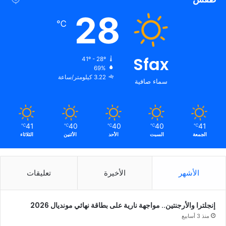
28
℃
Sfax
41º - 28º
69%
3.22 كيلومتر/ساعة
سماء صافية
41
40
40
40
41
℃
℃
℃
℃
℃
الجمعة
السبت
الأحد
الأثنين
الثلاثاء
الأشهر
الأخيرة
تعليقات
إنجلترا والأرجنتين.. مواجهة نارية على بطاقة نهائي مونديال 2026
منذ 3 أسابيع