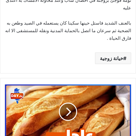
نومه فوجئ بزوجته في احضان شاب وعند محاولة الأمساك به اعتدى
عليه
بالعنف الشديد فاستل حينها سكينا كان يستعمله في الصيد وطعن به
الضحية ثم سرعان ما اتصل بالحماية المدنية ونقله للمستشفى الا انه
فارق الحياة .
خيانة زوجية
عاجل:
بالفيديو/
الترفيع
في
سعر
الباقات
إلى
500