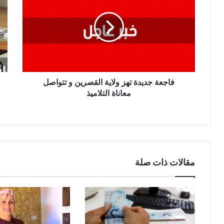
تهز
ثقيل
ولاية
بال
القصرين
في
و
حق
تتواصل
الم
معاناة
في
التلاميذ
قضي
فاجعة جديدة تهز ولاية القصرين و تتواصل
ما
معاناة التلاميذ
يعر
بالت
على
أمن
الد
…
تفا
مقالات ذات صلة
الأ