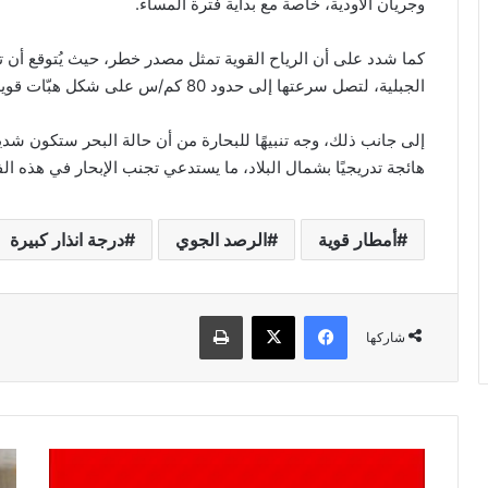
وجريان الأودية، خاصة مع بداية فترة المساء.
كما شدد على أن الرياح القوية تمثل مصدر خطر، حيث يُتوقع أن 
الجبلية، لتصل سرعتها إلى حدود 80 كم/س على شكل هبّات قوية محملة بالرمال والأتربة.
إلى جانب ذلك، وجه تنبيهًا للبحارة من أن حالة البحر ستكون ش
هائجة تدريجيًا بشمال البلاد، ما يستدعي تجنب الإبحار في هذه الف
أمطار قوية
الرصد الجوي
درجة انذار كبيرة
فيسبوك
‫X
طباعة
شاركها
فاجعة
صدو
جديدة
أحك