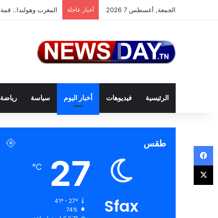
الجمعة, أغسطس 7 2026
أخبار عاجلة
المغرب وهولندا.. قمة 
الرئيسية
فيديوهات
أخبار اليوم
سياسة
رياضة
طقس
فيسبوك
27
‫X
℃
Sfax
41º - 27º
74%