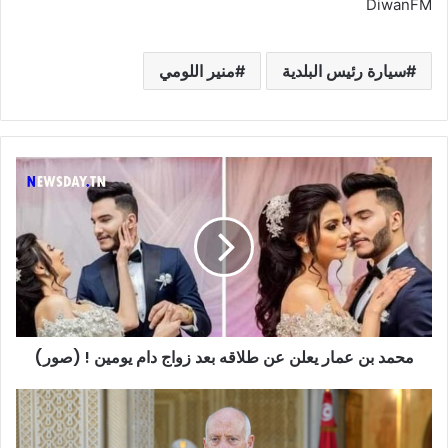
DiwanFM
سيارة رئيس البلدية
منير اللومي
محمد
بن
عمار
يعلن
عن
طلاقه
بعد
زواج
دام
محمد بن عمار يعلن عن طلاقه بعد زواج دام يومين ! (صور)
يومين
!
(صور)
الشخصيات
التي
يثق