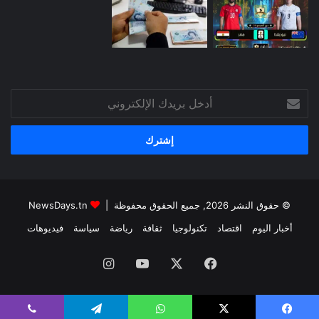
أدخل
بريدك
الإلكتروني
© حقوق النشر 2026, جميع الحقوق محفوظة |
NewsDays.tn
أخبار اليوم
اقتصاد
تكنولوجيا
ثقافة
رياضة
سياسة
فيديوهات
فيسبوك
‫X
‫YouTube
انستقرام