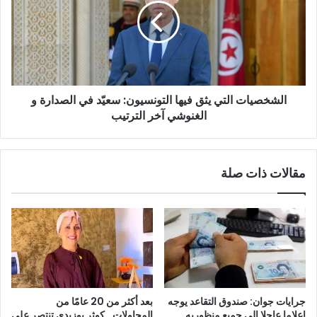
فيها
التونسيون:
سعيّد
في
الصدارة
و
الشخصيات التي يثق فيها التونسيون: سعيّد في الصدارة و
الغنوشي
آخر
الغنوشي آخر الترتيب
الترتيب
مقالات ذات صلة
جرايات جوان: صندوق التقاعد يوجه
بعد أكثر من 20 عامًا من
إعلاما عاجلا الى جميع منظوريه
المحاولات.. كوثر بوزيدي تنتصر على