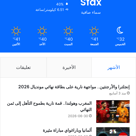
Sfax
40%
6.51 كيلومتر/ساعة
سماء صافية
41
40
40
41
32
℃
℃
℃
℃
℃
الخميس
الجمعة
السبت
الأحد
الأثنين
الأشهر
الأخيرة
تعليقات
إنجلترا والأرجنتين.. مواجهة نارية على بطاقة نهائي مونديال 2026
منذ 3 أسابيع
المغرب وهولندا.. قمة نارية بطموح التأهل إلى ثمن
النهائي
2026-06-30
ألمانيا وباراغواي مباراة مثيرة