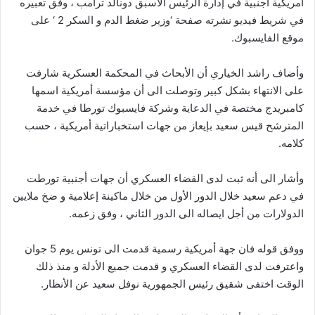
أمريكية أجنبية في إدارة الرئيس الأسبق دونالد ترامب ، وفق تعبيره
في شريط فيديو نشرته صفحة ‘وزير ضغط الدم و السكر 2 ‘ على
موقع الفايسبوك.
وأضاف راشد الخياري أن الأبحاث في المحكمة العسكرية شارفت
على الانتهاء بشكل كبير وتوصلت الى أن مؤسسة أمريكية اسمها
كامبريدج مختصة في الدعاية وشركة فايسبوك تورطا في خدمة
المترشح قيس سعيد بإيعاز من جهات استخباراتية أمريكية ، حسب
كلامه.
وأشار الى أنه ثبت لدى القضاء العسكري أن جهات أجنبية تورطت
في دعم سعيد خلال الدور الأول من خلال ماكينة إعلامية و ضخ ملايين
الدولارات من أجل ايصاله الى الدور الثاني ، وفق زعمه.
ووفق قوله فان جهة أمريكية رسمية قدمت الى تونس يوم 5 جوان
واعترفت لدى القضاء العسكري و قدمت جميع الأدلة و منذ ذلك
الوقت اختفى شقيق رئيس الجمهورية نوفل سعيد عن الأنظار.