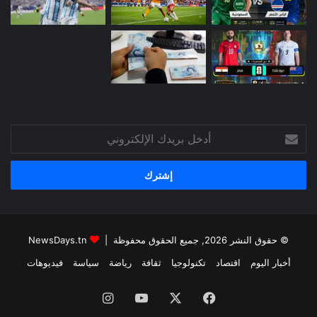
أدخل
بريدك
الإلكتروني
© حقوق النشر 2026, جميع الحقوق محفوظة |
NewsDays.tn
أخبار اليوم
اقتصاد
تكنولوجيا
ثقافة
رياضة
سياسة
فيديوهات
فيسبوك
‫X
‫YouTube
انستقرام