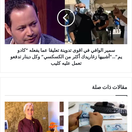
الوافي
في
اقوى
تدوينة
تعليقا
عما
يفعله
“كادو
سمير الوافي في اقوى تدوينة تعليقا عما يفعله “كادو
يم”…”أشبيها
زغاريدك
يم”…”أشبيها زغاريدك أكثر من الكسكسي” وكل دينار تدفعو
أكثر
تعمل عليه كليب
من
الكسكسي”
وكل
مقالات ذات صلة
دينار
تدفعو
تعمل
عليه
كليب