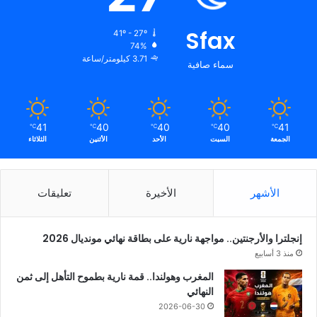
Sfax
41º - 27º
74%
3.71 كيلومتر/ساعة
سماء صافية
41
40
40
40
41
℃
℃
℃
℃
℃
الجمعة
السبت
الأحد
الأثنين
الثلاثاء
الأشهر
الأخيرة
تعليقات
إنجلترا والأرجنتين.. مواجهة نارية على بطاقة نهائي مونديال 2026
منذ 3 أسابيع
المغرب وهولندا.. قمة نارية بطموح التأهل إلى ثمن
النهائي
2026-06-30