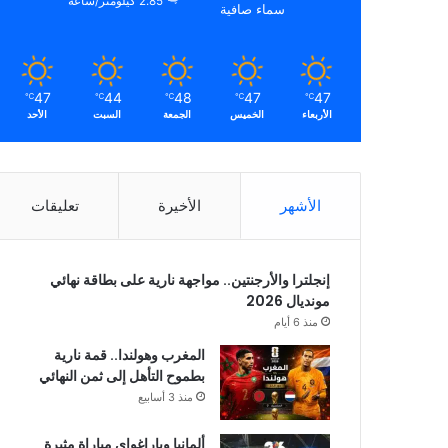
2.85 كيلومتر/ساعة
سماء صافية
47
44
48
47
47
℃
℃
℃
℃
℃
الأربعاء
الخميس
الجمعة
السبت
الأحد
الأشهر
الأخيرة
تعليقات
إنجلترا والأرجنتين.. مواجهة نارية على بطاقة نهائي
مونديال 2026
منذ 6 أيام
المغرب وهولندا.. قمة نارية
بطموح التأهل إلى ثمن النهائي
منذ 3 أسابيع
ألمانيا وباراغواي مباراة مثيرة