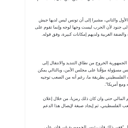
الأول والثاني، مشيرا إلى أن تونس ليس لديها جيش
لى جنود لأن الحرب ليست وجها لوجه وإنما تقوم على
الضفة الغربية ولديهم إمكانات كبيرة، وفق قوله.
لجمهورية الخروج من نطاق التنديد والانتقال إلى
نس مسؤولة مؤقّتا على مجلس الأمن، وبالتالي يمكن
الفلسطيني بطريقة ما، رغم أنه من الصعب توجيه
 ومع أمريكا”.
 المالي حتى وان كان ذلك رمزيا، من خلال إعلان
عب الفلسطيني، ثم إيجاد صبغة لإيصال هذا الدعم
ول “فغير ذلك فإن رئيس الجمهورية غير قادر على