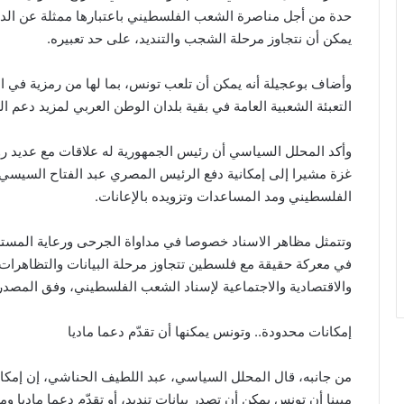
حدة من أجل مناصرة الشعب الفلسطيني باعتبارها ممثلة عن الدول
يمكن أن نتجاوز مرحلة الشجب والتنديد، على حد تعبيره.
وأضاف بوعجيلة أنه يمكن أن تلعب تونس، بما لها من رمزية في المن
التعبئة الشعبية العامة في بقية بلدان الوطن العربي لمزيد دعم
وأكد المحلل السياسي أن رئيس الجمهورية له علاقات مع عديد رؤ
غزة مشيرا إلى إمكانية دفع الرئيس المصري عبد الفتاح السيسي 
الفلسطيني ومد المساعدات وتزويده بالإعانات.
وتتمثل مظاهر الاسناد خصوصا في مداواة الجرحى ورعاية المستش
في معركة حقيقة مع فلسطين تتجاوز مرحلة البيانات والتظاهرات إ
والاقتصادية والاجتماعية لإسناد الشعب الفلسطيني، وفق المصدر 
إمكانات محدودة.. وتونس يمكنها أن تقدّم دعما ماديا
من جانبه، قال المحلل السياسي، عبد اللطيف الحناشي، إن إمكان
مبينا أن تونس يمكن أن تصدر بيانات تنديد، أو تقدّم دعما ماديا 