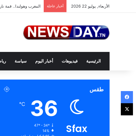
الأربعاء, يوليو 22 2026
أخبار عاجلة
المغرب وهولندا.. قمة نار
الرئيسية
فيديوهات
أخبار اليوم
سياسة
ريا
طقس
فيسبوك
36
تويتر
℃
Sfax
47º - 34º
14%