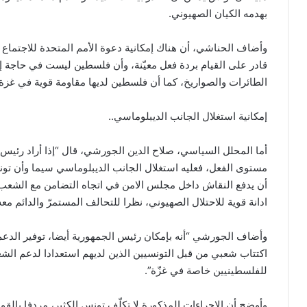
بهدمه الكيان الصهيوني.
وأضاف الحناشي، أن هناك إمكانية دعوة الأمم المتحدة للاجتماع 
قادر على القيام بردة فعل معيّنة، وأن فلسطين ليست في حاجة إ
الطائرات والصواريخ، كما أن فلسطين لديها مقاومة قوية في غزة و
إمكانية استغلال الجانب الديبلوماسي..
أما المحلل السياسي، صلاح الدين الجورشي، قال “إذا أراد رئيس ا
مستوى الفعل، فعليه استغلال الجانب الديبلوماسي سيما وأن تو
أن يدفع النقاش داخل مجلس الامن في اتجاه التضامن مع الشعب 
ادانة قوية للاحتلال الصهيوني، نظرا للتحالف المستمرّ والدائم معه
وأضاف الجورشي “أنه بإمكان رئيس الجمهورية أيضا، توفير الدعم
اكتتاب شعبي من قبل التونسيين الذين لديهم استعدادا لدعم الش
للفلسطينيين خاصة في غزّة”.
وأوضح أن الإجراءات المذكورة لا تكلّف تونس الكثير، مردفا بالق