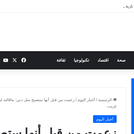
نارية بطموح التأهل إلى ثمن النهائي
‫X
فيسبوك
be
صحة
اقتصاد
تكنولوجيا
ثقافة
الرئيسية
/
أخبار اليوم
/
زعمت من قبل أنها ستصبح مثل دبي: ماقالته ل
غريب
أخبار اليوم
زعمت من قبل أنها ستصب