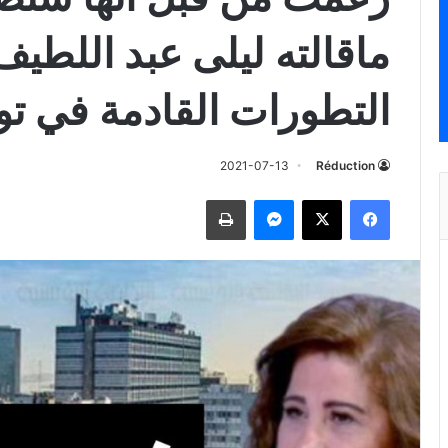
ماقالته ليلى عبد اللطي
التطورات القادمة في ت
2021-07-13
Réduction
فيسبوك
‫X
ماسنجر
طباعة