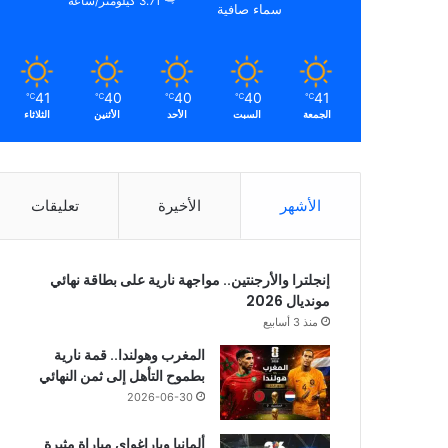
3.71 كيلومتر/ساعة
سماء صافية
41
40
40
40
41
℃
℃
℃
℃
℃
الجمعة
السبت
الأحد
الأثنين
الثلاثاء
الأشهر
الأخيرة
تعليقات
إنجلترا والأرجنتين.. مواجهة نارية على بطاقة نهائي
مونديال 2026
منذ 3 أسابيع
المغرب وهولندا.. قمة نارية
بطموح التأهل إلى ثمن النهائي
2026-06-30
ألمانيا وباراغواي مباراة مثيرة