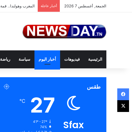
الجمعة, أغسطس 7 2026
أخبار عاجلة
المغرب وهولندا.. قمة 
الرئيسية
فيديوهات
أخبار اليوم
سياسة
رياضة
طقس
فيسبوك
27
‫X
℃
Sfax
41º - 27º
74%