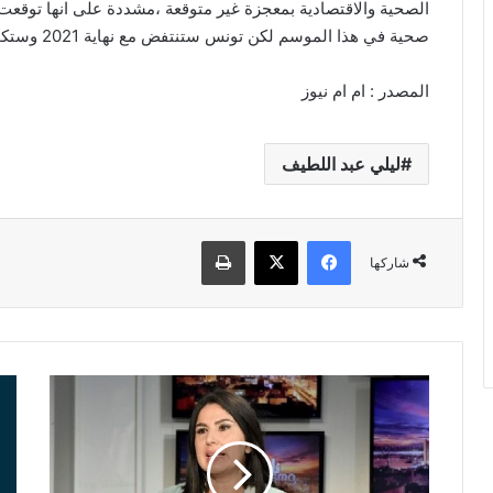
الصحية والاقتصادية بمعجزة غير متوقعة ،مشددة على انها توقع
صحية في هذا الموسم لكن تونس ستنتفض مع نهاية 2021 وستكون بداية 2022 أفضل بكثير.
المصدر : ام ام نيوز
ليلي عبد اللطيف
فيسبوك
‫X
طباعة
شاركها
سمر
عاج
صمود:
:
السلالة
فرن
الهندية
تُدر
مهيمنة
تو