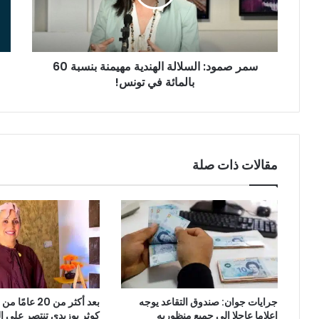
بنسبة
ضم
60
الق
بالمائة
الح
في
سمر صمود: السلالة الهندية مهيمنة بنسبة 60
تونس!
بالمائة في تونس!
مقالات ذات صلة
جرايات جوان: صندوق التقاعد يوجه
بعد أكثر من 20 ع
إعلاما عاجلا الى جميع منظوريه
كوثر بوزيدي تنتصر على 