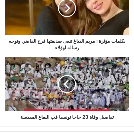
مريم
الدباغ
تنعى
صديقتها
فرح
القاضي
بكلمات مؤثرة : مريم الدباغ تنعى صديقتها فرح القاضي وتوجه
وتوجه
رسالة
رسالة لهؤلاء
لهؤلاء
تفاصيل
وفاة
23
حاجا
تونسيا
فب
البقاع
المقدسة
تفاصيل وفاة 23 حاجا تونسيا فب البقاع المقدسة