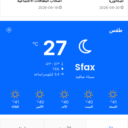
للبكالوريا
أصحاب البطاقات الاجتماعية
2026-06-16
2026-06-20
طقس
27
℃
Sfax
41º - 27º
75%
3.4 كيلومتر/ساعة
سماء صافية
41
40
40
40
41
℃
℃
℃
℃
℃
الجمعة
السبت
الأحد
الأثنين
الثلاثاء