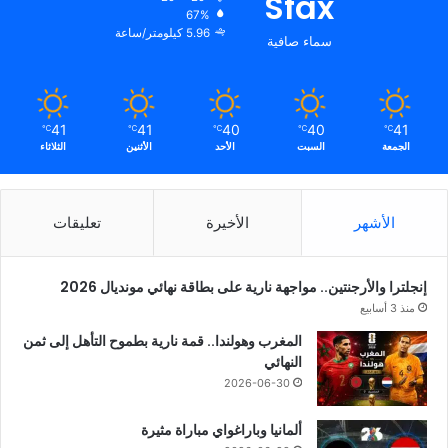
Sfax
67%
5.96 كيلومتر/ساعة
سماء صافية
41
41
40
40
41
℃
℃
℃
℃
℃
الجمعة
السبت
الأحد
الأثنين
الثلاثاء
الأشهر
الأخيرة
تعليقات
إنجلترا والأرجنتين.. مواجهة نارية على بطاقة نهائي مونديال 2026
منذ 3 أسابيع
المغرب وهولندا.. قمة نارية بطموح التأهل إلى ثمن
النهائي
2026-06-30
ألمانيا وباراغواي مباراة مثيرة