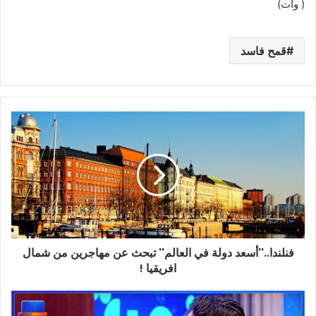
( وات)
قمح فاسد
فنلندا..''أسعد
دولة
في
العالم''
تبحث
عن
مهاجرين
من
شمال
فنلندا..''أسعد دولة في العالم'' تبحث عن مهاجرين من شمال
افريقيا
!
افريقيا !
عاجل/
قرار