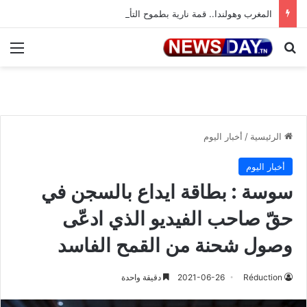
المغرب وهولندا.. قمة نارية بطموح التأهل إلى ثمن النهائي
بحث عن
الق
الرئيسية
/
أخبار اليوم
أخبار اليوم
سوسة : بطاقة ايداع بالسجن في
حقّ صاحب الفيديو الذي ادعّى
وصول شحنة من القمح الفاسد
Réduction
2021-06-26
دقيقة واحدة