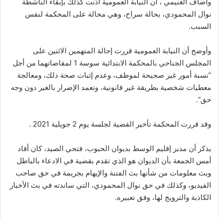
وأضاف الغنيمي ، أن النيابة العمومية أذنت كذلك بإبقاء الناشطة
نوال المحمودي، بحالة سراح، وهي محالة على المحكمة لنفس
السبب.
وأوضح أن النيابة العمومية قررت إحالة المتهمين الاثنين على
المجلس الجناحي بالمحكمة الابتدائية سوسة 1 لمقاضاتهما من أجل
“نسبة أمور غير صحيحة لموظف، وعدم إثبات صحة ذلك، ومعالجة
معطيات شخصية بطريقة غير قانونية، وتعمد الإضرار بالغير دون وجه
حق”.
وقد قررت المحكمة تأخير القضية لجلسة يوم 2 جويلية 2021 .
يذكر أن مدير إقليم الوسط بديوان الحبوب، فتحي الصيد، كان أفاد
أمس الجمعة بأن الديوان هو الذي تقدم بقضية في الادعاء بالباطل
وبث معلومات من شأنها بث الفتنة والإيهام بجريمة في حق صاحب
الفيديو، وكذلك في حق نوال المحمودي، التي ساندته في بث الأخبار
الكاذبة والترويج لها، وفق تعبيره.