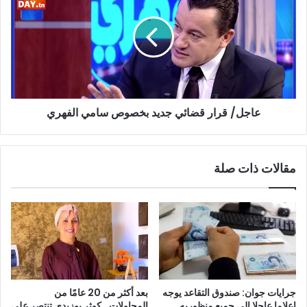
قضائي
جديد
بخصوص
سامي
الفهري
عاجل/ قرار قضائي جديد بخصوص سامي الفهري
مقالات ذات صلة
جرايات جوان: صندوق التقاعد يوجه
بعد أكثر من 20 عامًا من
إعلاما عاجلا الى جميع منظوريه
المحاولات.. كوثر بوزيدي تنتصر على