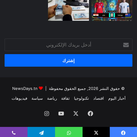
أدخل
بريدك
الإلكتروني
© حقوق النشر 2026, جميع الحقوق محفوظة |
NewsDays.tn
أخبار اليوم
اقتصاد
تكنولوجيا
ثقافة
رياضة
سياسة
فيديوهات
فيسبوك
‫X
‫YouTube
انستقرام