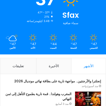
Sfax
47º - 37º
21%
3.48 كيلومتر/ساعة
سماء صافية
47
47
44
47
47
℃
℃
℃
℃
℃
الخميس
الجمعة
السبت
الأحد
الأثنين
الأشهر
الأخيرة
تعليقات
إنجلترا والأرجنتين.. مواجهة نارية على بطاقة نهائي مونديال 2026
منذ أسبوع واحد
المغرب وهولندا.. قمة نارية بطموح التأهل إلى ثمن
النهائي
منذ 3 أسابيع