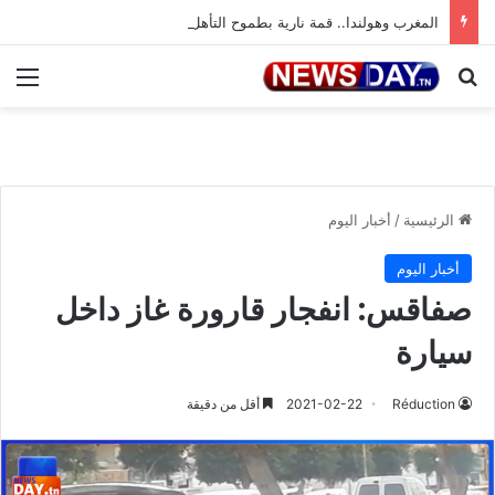
المغرب وهولندا.. قمة نارية بطموح التأهل إلى ثمن النهائي
بحث عن
الق
الرئيسية
/
أخبار اليوم
أخبار اليوم
صفاقس: انفجار قارورة غاز داخل
سيارة
Réduction
2021-02-22
أقل من دقيقة