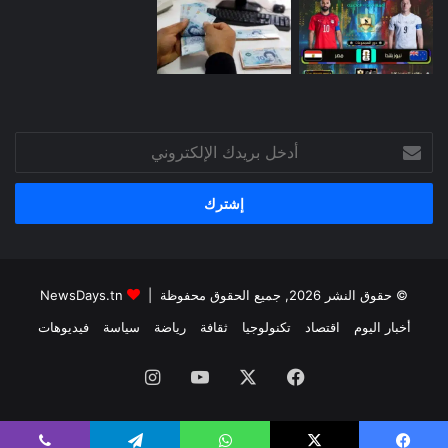
أدخل
بريدك
الإلكتروني
© حقوق النشر 2026, جميع الحقوق محفوظة |
NewsDays.tn
أخبار اليوم
اقتصاد
تكنولوجيا
ثقافة
رياضة
سياسة
فيديوهات
فيسبوك
‫X
‫YouTube
انستقرام