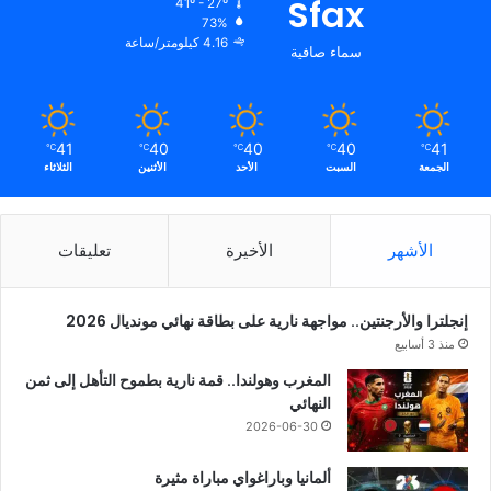
Sfax
41º - 27º
73%
4.16 كيلومتر/ساعة
سماء صافية
41
40
40
40
41
℃
℃
℃
℃
℃
الجمعة
السبت
الأحد
الأثنين
الثلاثاء
الأشهر
الأخيرة
تعليقات
إنجلترا والأرجنتين.. مواجهة نارية على بطاقة نهائي مونديال 2026
منذ 3 أسابيع
المغرب وهولندا.. قمة نارية بطموح التأهل إلى ثمن
النهائي
2026-06-30
ألمانيا وباراغواي مباراة مثيرة