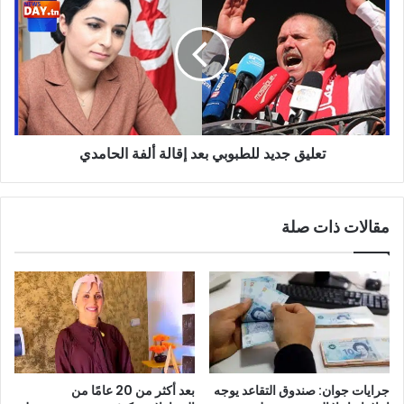
جديد
النهضة
للطبوبي
!
بعد
إقالة
ألفة
الحامدي
تعليق جديد للطبوبي بعد إقالة ألفة الحامدي
مقالات ذات صلة
جرايات جوان: صندوق التقاعد يوجه
بعد أكثر من 20 عامًا من