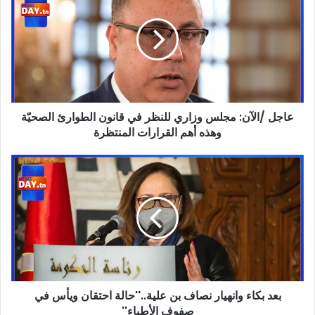
الآن:
مجلس
وزاري
للنظر
في
قانون
الطوارئ
عاجل ‏/الآن: مجلس وزاري للنظر في قانون الطوارئ الصحيّة
الصحيّة
وهذه
وهذه أهم ‏القرارات المنتظرة
أهم
‏القرارات
بعد
المنتظرة
بكاء
وانهيار
نصاف
بن
علية..''حالة
احتقان
ويأس
في
بعد بكاء وانهيار نصاف بن علية..''حالة احتقان ويأس في
صفوف
الأطباء''
صفوف الأطباء''