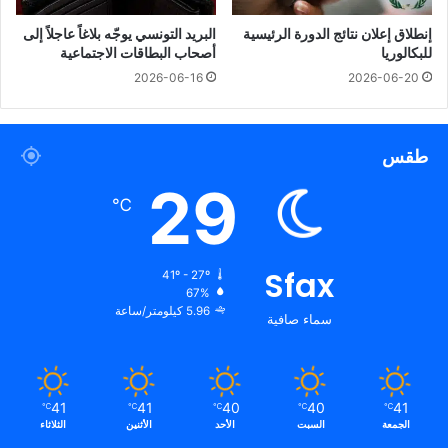
إنطلاق إعلان نتائج الدورة الرئيسية
البريد التونسي يوجّه بلاغاً عاجلاً إلى
للبكالوريا
أصحاب البطاقات الاجتماعية
2026-06-16
2026-06-20
طقس
29
℃
Sfax
41º - 27º
67%
5.96 كيلومتر/ساعة
سماء صافية
41
41
40
40
41
℃
℃
℃
℃
℃
الجمعة
السبت
الأحد
الأثنين
الثلاثاء