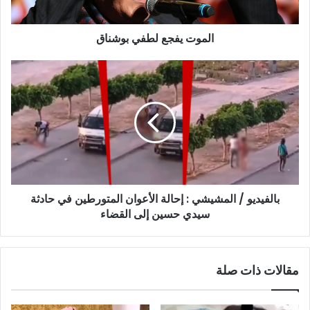
الموت يفجع لطفي بوشناق
بالفيديو
/
المشيشي
:
إحالة
الأعوان
المتورطين
في
حادثة
بالفيديو / المشيشي : إحالة الأعوان المتورطين في حادثة
سيدي
حسين
سيدي حسين إلى القضاء
إلى
القضاء
مقالات ذات صلة