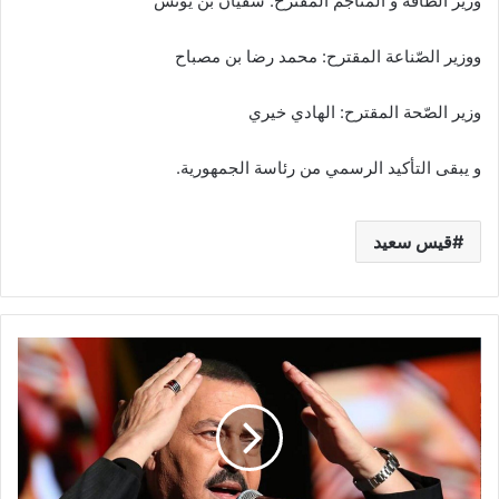
وزير الطّاقة و المناجم المقترح: سفيان بن يونس
ووزير الصّناعة المقترح: محمد رضا بن مصباح
وزير الصّحة المقترح: الهادي خيري
و يبقى التأكيد الرسمي من رئاسة الجمهورية.
قيس سعيد
الموت
يفجع
لطفي
بوشناق