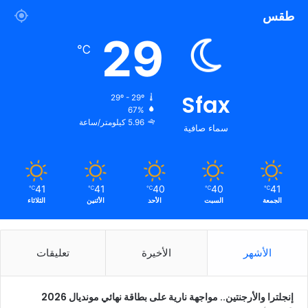
طقس
29
℃
Sfax
29º - 29º
67%
5.96 كيلومتر/ساعة
سماء صافية
41
41
40
40
41
℃
℃
℃
℃
℃
الجمعة
السبت
الأحد
الأثنين
الثلاثاء
الأشهر
الأخيرة
تعليقات
إنجلترا والأرجنتين.. مواجهة نارية على بطاقة نهائي مونديال 2026