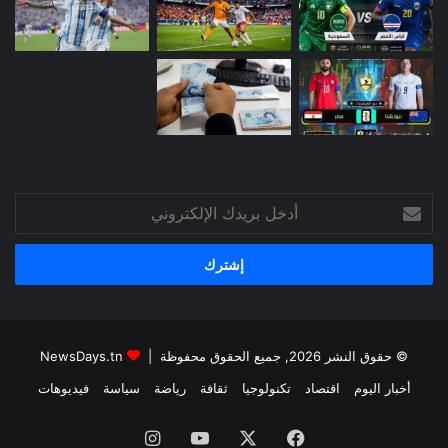
أدخل
بريدك
الإلكتروني
© حقوق النشر 2026, جميع الحقوق محفوظة |
NewsDays.tn
أخبار اليوم
اقتصاد
تكنولوجيا
ثقافة
رياضة
سياسة
فيديوهات
فيسبوك
‫X
‫YouTube
انستقرام