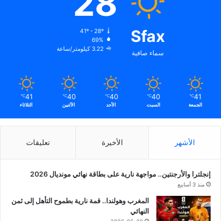
28
Sfax
41º - 28º
69%
3.22 كيلومتر/ساعة
سماء صافية
41
40
40
40
41
℃
℃
℃
℃
℃
الجمعة
السبت
الأحد
الأثنين
الثلاثاء
الأشهر
الأخيرة
تعليقات
إنجلترا والأرجنتين.. مواجهة نارية على بطاقة نهائي مونديال 2026
منذ 3 أسابيع
المغرب وهولندا.. قمة نارية بطموح التأهل إلى ثمن
النهائي