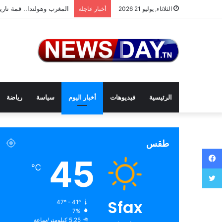
المغرب وهولندا.. قمة ناري
الثلاثاء, يوليو 21 2026
أخبار عاجلة
الرئيسية
فيديوهات
أخبار اليوم
سياسة
رياضة
طقس
فيسبوك
45
℃
تويتر
Sfax
47º - 41º
7%
5.25 كيلومتر/ساعة