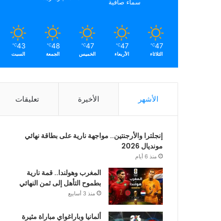
سماء صافية
43
48
47
47
47
℃
℃
℃
℃
℃
الثلاثاء
الأربعاء
الخميس
الجمعة
السبت
الأشهر
الأخيرة
تعليقات
إنجلترا والأرجنتين.. مواجهة نارية على بطاقة نهائي
مونديال 2026
منذ 6 أيام
المغرب وهولندا.. قمة نارية
بطموح التأهل إلى ثمن النهائي
منذ 3 أسابيع
ألمانيا وباراغواي مباراة مثيرة