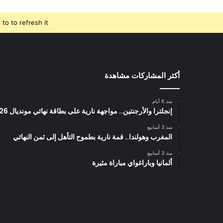
o to refresh it.
أكثر المشاركات مشاهدة
منذ 6 أيام
إنجلترا والأرجنتين.. مواجهة نارية على بطاقة نهائي مونديال 2026
منذ 3 أسابيع
المغرب وهولندا.. قمة نارية بطموح التأهل إلى ثمن النهائي
منذ 3 أسابيع
ألمانيا وباراغواي مباراة مثيرة