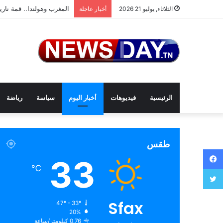
المغرب وهولندا.. قمة ناري
الثلاثاء, يوليو 21 2026
أخبار عاجلة
الرئيسية
فيديوهات
أخبار اليوم
سياسة
رياضة
طقس
فيسبوك
33
℃
تويتر
Sfax
47º - 33º
20%
0.76 كيلومتر/ساعة