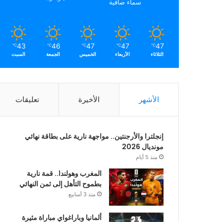
سماء صافية
43
46
47
47
47
℃
℃
℃
℃
℃
الثلاثاء
الأربعاء
الخميس
الجمعة
السبت
الأشهر
الأخيرة
تعليقات
إنجلترا والأرجنتين.. مواجهة نارية على بطاقة نهائي
مونديال 2026
منذ 5 أيام
المغرب وهولندا.. قمة نارية
بطموح التأهل إلى ثمن النهائي
منذ 3 أسابيع
ألمانيا وباراغواي مباراة مثيرة