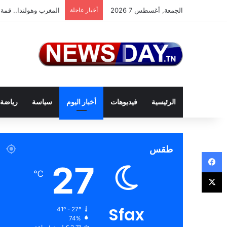
الجمعة, أغسطس 7 2026
أخبار عاجلة
المغرب وهولندا.. قمة 
الرئيسية
فيديوهات
أخبار اليوم
سياسة
رياضة
طقس
فيسبوك
27
‫X
℃
Sfax
41º - 27º
74%