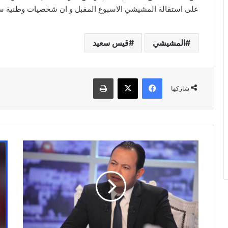
على استقالة المشيشي الاسبوع المقبل و ان شخصيات وطنية ست
المشيشي
قيس سعيد
فيسبوك
‫X
طباعة
شاركها
عاجل/
مصي
هل
الاع
يلتحق
بعد
سمير
سمي
الوافي
الو
بسامي
..ح
الفهري
الب
و
في