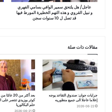
نبيل
قبض
عاجل/ هل يلتحق سمير الوافي بسامي الفهري
القروي
الق
و
و نبيل القروي و هذه التهم الخطيرة المورط فيها
هذه
قد تصل ل 10 سنوات سجن
التهم
الخطيرة
المورط
فيها
قد
مقالات ذات صلة
تصل
ل
10
سنوات
سجن
جرايات جوان: صندوق التقاعد يوجه
بعد أكثر من 20 ع
إعلاما عاجلا الى جميع منظوريه
كوثر بوزيدي تنتصر على 
حلم البكالوريا
2026-06-22
2026-06-21