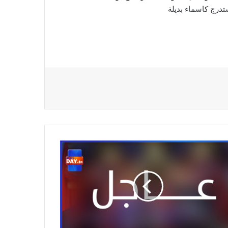
درج كاسماء بديلة
دة
لاميين:
ر
افي
مزة
لومي