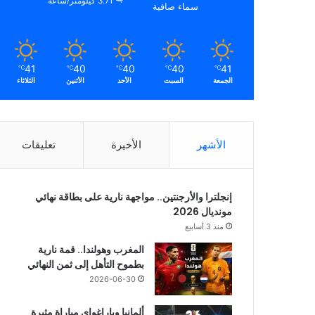
3.71 كيلومتر/ساعة
سماء صافية
41
40
40
40
41
℃
℃
℃
℃
℃
الجمعة
السبت
الأحد
الأثنين
الثلاثاء
الأشهر
الأخيرة
تعليقات
إنجلترا والأرجنتين.. مواجهة نارية على بطاقة نهائي
مونديال 2026
منذ 3 أسابيع
المغرب وهولندا.. قمة نارية
بطموح التأهل إلى ثمن النهائي
2026-06-30
ألمانيا وباراغواي مباراة مثيرة