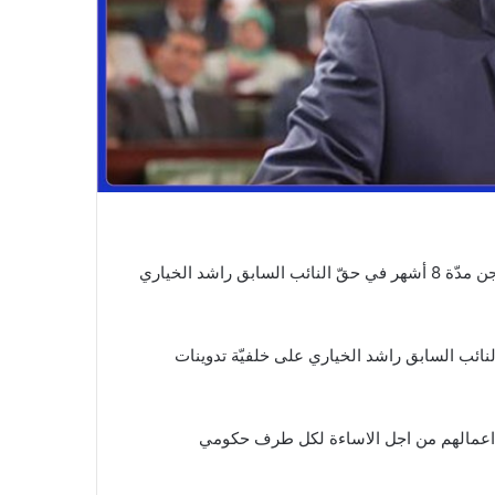
قضت الدائرة الجناحية السادسة بالمحكمة الابتدائية بتونس بالسجن مدّة 8 أشهر في حقّ النائب السابق راشد الخياري
ذ شهر أفريل من سنة 2021 بشكاية ضدّ النائب السابق راشد الخياري على خلفيّة تدوينات
ة اعمالهم من اجل الاساءة لكل طرف حكومي