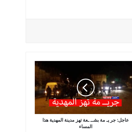
ل:
ـ
نة
هدية
عاجل: جر يـ مة بشــ ـعة تهز مدينة المهدية هذا
ساء
المساء