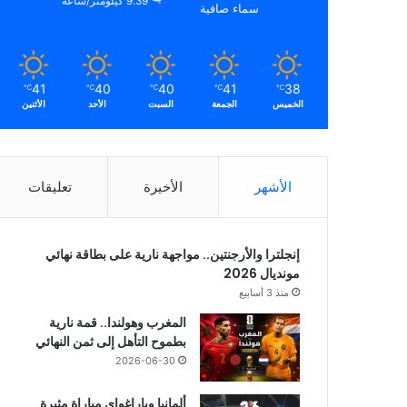
9.39 كيلومتر/ساعة
سماء صافية
41
40
40
41
38
℃
℃
℃
℃
℃
الخميس
الجمعة
السبت
الأحد
الأثنين
الأشهر
الأخيرة
تعليقات
إنجلترا والأرجنتين.. مواجهة نارية على بطاقة نهائي
مونديال 2026
منذ 3 أسابيع
المغرب وهولندا.. قمة نارية
بطموح التأهل إلى ثمن النهائي
2026-06-30
ألمانيا وباراغواي مباراة مثيرة