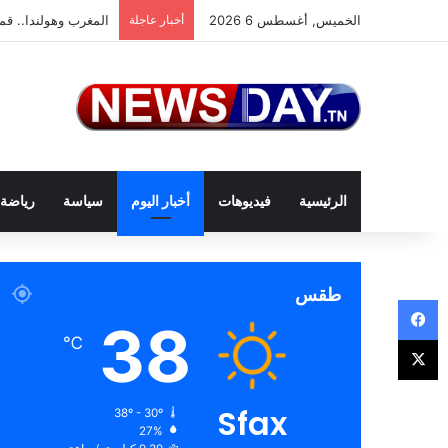
الخميس, أغسطس 6 2026
أخبار عاجلة
المغرب وهولندا.. قمة
الرئيسية
فيديوهات
أخبار اليوم
سياسة
رياضة
طقس
فيسبوك
38
‫X
℃
Sfax
38º - 30º
27%