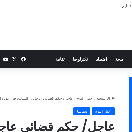
 نارية بطموح التأهل إلى ثمن النهائي
‫X
فيسبوك
be
صحة
اقتصاد
تكنولوجيا
ثقافة
الرئيسية
/
أخبار اليوم
/
عاجل/ حكم قضائي عاجل .. السجن في حق راش
أخبار اليوم
سياسة
عاجل/ حكم قضائي عاجل