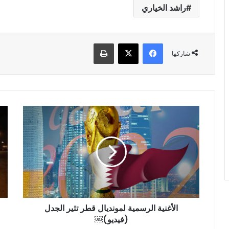
راشد الخياري
فيسبوك
‫X
طباعة
شاركها
الأغنية
عاج
الرسمية
جر
لمونديال
يـ
قطر
مة
تثير
بشـ
الجدل
ـعة
(فيديو)
تهز
￼
مدي
الم
الأغنية الرسمية لمونديال قطر تثير الجدل
هذا
(فيديو)￼
الم