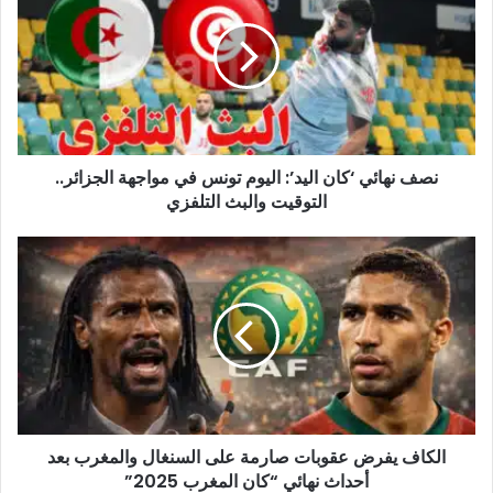
‘كان
اليد’:
اليوم
تونس
في
مواجهة
الجزائر..
نصف نهائي ‘كان اليد’: اليوم تونس في مواجهة الجزائر..
التوقيت
والبث
التوقيت والبث التلفزي
التلفزي
الكاف
يفرض
عقوبات
صارمة
على
السنغال
والمغرب
بعد
أحداث
الكاف يفرض عقوبات صارمة على السنغال والمغرب بعد
نهائي
“كان
أحداث نهائي “كان المغرب 2025”