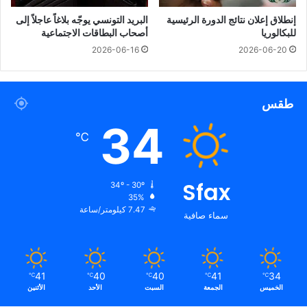
إنطلاق إعلان نتائج الدورة الرئيسية
البريد التونسي يوجّه بلاغاً عاجلاً إلى
للبكالوريا
أصحاب البطاقات الاجتماعية
2026-06-16
2026-06-20
طقس
34
℃
Sfax
34º - 30º
35%
7.47 كيلومتر/ساعة
سماء صافية
41
40
40
41
34
℃
℃
℃
℃
℃
الخميس
الجمعة
السبت
الأحد
الأثنين