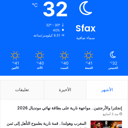
32
℃
Sfax
32º - 30º
40%
6.51 كيلومتر/ساعة
سماء صافية
41
40
40
41
32
℃
℃
℃
℃
℃
الخميس
الجمعة
السبت
الأحد
الأثنين
الأشهر
الأخيرة
تعليقات
إنجلترا والأرجنتين.. مواجهة نارية على بطاقة نهائي مونديال 2026
منذ 3 أسابيع
المغرب وهولندا.. قمة نارية بطموح التأهل إلى ثمن