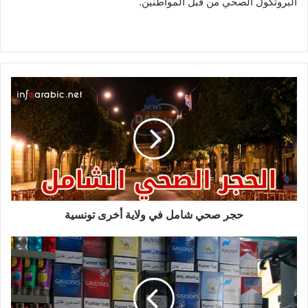
البروتكول الصحي من قبل المواطنين.
حجر
صحي
شامل
في
ولاية
أخرى
تونسية
حجر صحي شامل في ولاية أخرى تونسية
بداية
من
الغد:
الأسعار
الجديدة