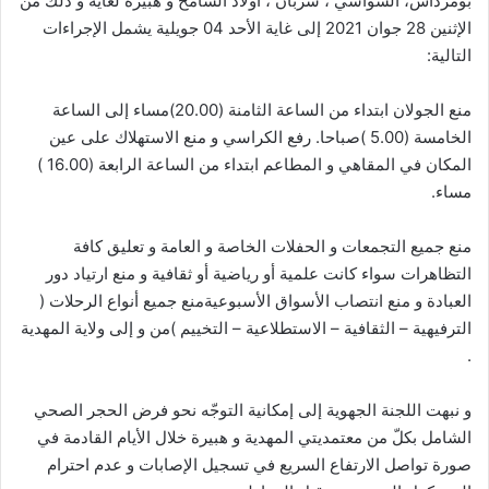
بومرداس، السواسي ، شربان ، أولاد الشامخ و هبيرة لغاية و ذلك من
الإثنين 28 جوان 2021 إلى غاية الأحد 04 جويلية يشمل الإجراءات
التالية:
منع الجولان ابتداء من الساعة الثامنة (20.00)مساء إلى الساعة
الخامسة (5.00 )صباحا. رفع الكراسي و منع الاستهلاك على عين
المكان في المقاهي و المطاعم ابتداء من الساعة الرابعة (16.00 )
مساء.
منع جميع التجمعات و الحفلات الخاصة و العامة و تعليق كافة
التظاهرات سواء كانت علمية أو رياضية أو ثقافية و منع ارتياد دور
العبادة و منع انتصاب الأسواق الأسبوعيةمنع جميع أنواع الرحلات (
الترفيهية – الثقافية – الاستطلاعية – التخييم )من و إلى ولاية المهدية
.
و نبهت اللجنة الجهوية إلى إمكانية التوجّه نحو فرض الحجر الصحي
الشامل بكلّ من معتمديتي المهدية و هبيرة خلال الأيام القادمة في
صورة تواصل الارتفاع السريع في تسجيل الإصابات و عدم احترام