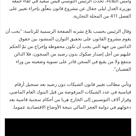
وأمس الثلاثاء، تحدّث الرئيس التونسي قيس سعيد في لقاء جمعه
بوزيرة العدل ليلى جفال عن مشروع قانون يتعلّق بإجراء تغيير على
الفصل 411 من المجلة التجارية.
وقال الرئيس بحسب بلاغ نشرته الصفحة الرسمية للرئاسة: “يجب أن
يقوم مشروع القانون على تحقيق التوازن المنشود بين حقوق
الدائنين من جهة التي يجب أن تكون محفوظة وإخراج من تمّ الحكم
عليهم من أجل إصدار صكوك بدون رصيد من السجون، فلا الدائن
منتفع ولا من يقبع في السجن قادر على تسوية وضعيته من وراء
القضبان”.
وتأتي مطالب تغيير قانون الشيكات دون رصيد بعد تسجيل أرقام
قياسية في عدد الشيكات المرفوضة من قبل البنوك العام الماضي،
وفرار آلاف التونسيين إلى الخارج هربا من أحكام سجنية قاسية بعد
دخولهم في دوامة العجز المالي نتيجة الأوضاع الاقتصادية عموما.