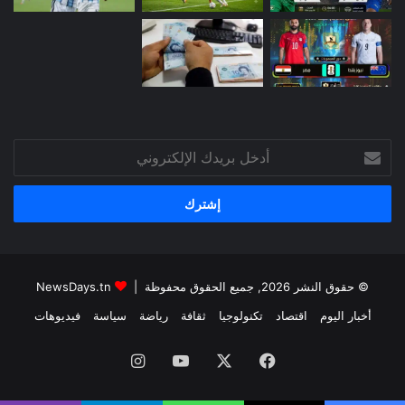
أدخل
بريدك
الإلكتروني
© حقوق النشر 2026, جميع الحقوق محفوظة |
NewsDays.tn
أخبار اليوم
اقتصاد
تكنولوجيا
ثقافة
رياضة
سياسة
فيديوهات
فيسبوك
‫X
‫YouTube
انستقرام