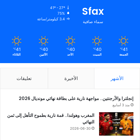
Sfax
41º - 27º
75%
3.4 كيلومتر/ساعة
سماء صافية
41
40
40
40
41
℃
℃
℃
℃
℃
الجمعة
السبت
الأحد
الأثنين
الثلاثاء
الأشهر
الأخيرة
تعليقات
إنجلترا والأرجنتين.. مواجهة نارية على بطاقة نهائي مونديال 2026
منذ 3 أسابيع
المغرب وهولندا.. قمة نارية بطموح التأهل إلى ثمن
النهائي
2026-06-30