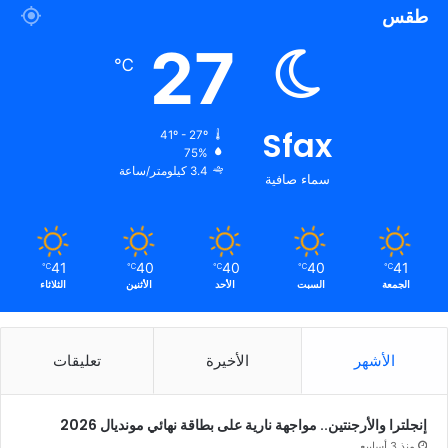
طقس
27
℃
Sfax
41º - 27º
75%
3.4 كيلومتر/ساعة
سماء صافية
41
40
40
40
41
℃
℃
℃
℃
℃
الجمعة
السبت
الأحد
الأثنين
الثلاثاء
الأشهر
الأخيرة
تعليقات
إنجلترا والأرجنتين.. مواجهة نارية على بطاقة نهائي مونديال 2026
منذ 3 أسابيع