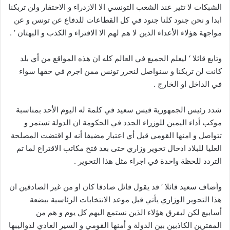
الشبكات لا تثير عند الشعب التونسي الا الازدراء و الاحتقار ولن تربكنا
ابدا و نحن جنود كلنا جنود في كل القطاعات للدفاع عن تونس و عن
مواجهة هؤلاء الأعداء الذين لا هم لهم الا الافتراء و الكذب و البهتان ‘ .
وتابع قائلا ‘ ليعلم الجميع في العالم كله ان هذه المواقع من أي بلد
كانت لن تربكنا و سنواصل لنحرر تونس ممن اجرم في حقها سواء
في الداخل او الخارج .
شدد رئيس الجمهورية قيس سعيد في كلمة له اليوم الأحد بمناسبة
موكب أداء اليمين للوزراء الجدد في الحكومة ان الدولة تستمر و
تتواصل و امنها القومي قبل أي اعتبار مضيفا أنه لو اقتضت المصلحة
العليا للبلاد ادخال تحوير وزاري حتى بعد فتح مكاتب الاقتراع لما تم
التردد للحظة واحدة في اجراء مثل هذا التحوير .
وأضاف سعيد قائلا ‘ قد يقول قائل صادقا كان او من غير الصادقين ان
هذا التحوير الوزاري يأتي قبل موعد الانتخابات الرئاسية ببضعة
أسابيع لكن ليفرق هؤلاء الذين نستمع اليهم كل يوم و هم من
المفترين الكاذبين بين الدولة و أمنها القومي و السير العادي لدواليبها