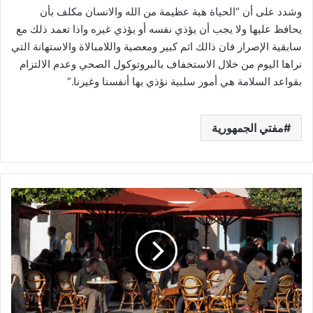
وشدد على أن “الحياة هبة عظيمة من الله والانسان مكلف بأن
يحافظ عليها ولا يجب أن يؤذي نفسه أو يؤذي غيره واذا تعمد ذلك مع
سابقية الإصرار فان ذالك اثم كبير ومعصية واللامبالاة والاستهانة التي
نراها اليوم من خلال الاستخفاف بالبروتوكول الصحي وعدم الالتزام
بقواعد السلامة هي أمور سلبية نؤذي بها أنفسنا وغيرنا.”
مفتي الجمهورية
عاجل/
قرارات
جديدة
تهم
المقاهي
و
المطاعم