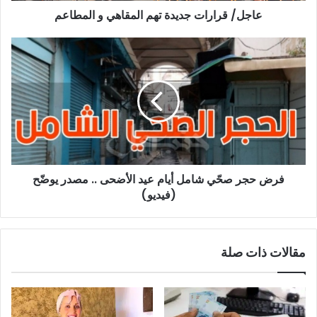
عاجل/ قرارات جديدة تهم المقاهي و المطاعم
فرض
حجر
صحّي
شامل
أيام
عيد
الأضحى
..
مصدر
فرض حجر صحّي شامل أيام عيد الأضحى .. مصدر يوضّح
يوضّح
(فيديو)
(فيديو)
مقالات ذات صلة