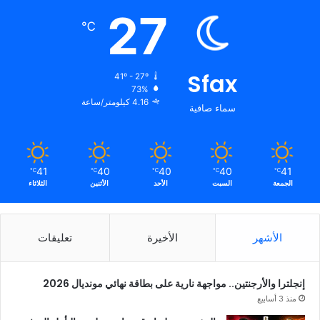
27
℃
Sfax
41º - 27º
73%
4.16 كيلومتر/ساعة
سماء صافية
41
40
40
40
41
℃
℃
℃
℃
℃
الجمعة
السبت
الأحد
الأثنين
الثلاثاء
الأشهر
الأخيرة
تعليقات
إنجلترا والأرجنتين.. مواجهة نارية على بطاقة نهائي مونديال 2026
منذ 3 أسابيع