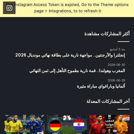
The Instagram Access Token is expired, Go to the Theme options
page > Integrations, to to refresh it.
أكثر المشاركات مشاهدة
منذ 3 أسابيع
إنجلترا والأرجنتين.. مواجهة نارية على بطاقة نهائي مونديال 2026
2026-06-30
المغرب وهولندا.. قمة نارية بطموح التأهل إلى ثمن النهائي
2026-06-29
ألمانيا وباراغواي مباراة مثيرة
آخر المشاركات المعدلة