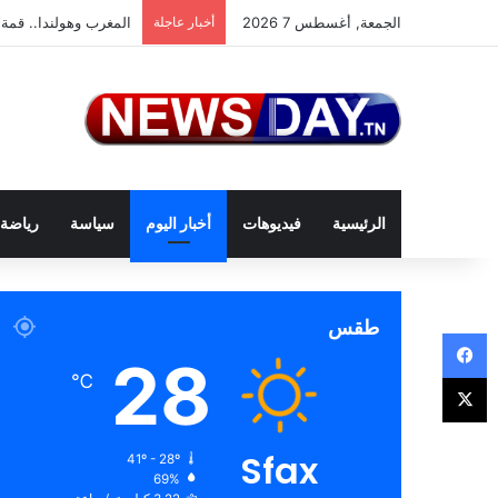
الجمعة, أغسطس 7 2026
أخبار عاجلة
المغرب وهولندا.. قمة 
الرئيسية
فيديوهات
أخبار اليوم
سياسة
رياضة
طقس
فيسبوك
28
‫X
℃
Sfax
41º - 28º
69%