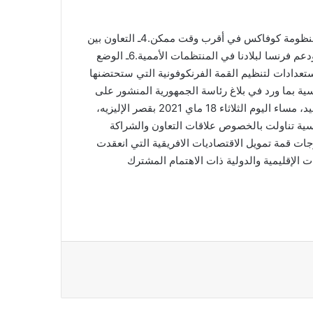
3ـ مساعدة تونس على استيراد كميات جديدة من اللقاحات من منظومة كوفاكس في أقرب وقت ممكن.4ـ التعاون بين
البلدين في محاربة الإرهاب.5ـ الوضع الاقتصادي الصعب لتونس ودعم فرنسا لبلادنا في المنتظمات الأممية.6ـ الوضع
والاتفاق على دعم المسار السياسي في هذا البلد.7ـ الاستعدادات لتنظيم القمة الفرنكوفونية التي ستحتضنها
نسية بما ورد في بلاغ رئاسة الجمهورية المنشور على
صفحتها والذي جاء فيه ما يلي: “أجرى رئيس الجمهورية قيس سعيد، مساء اليوم الثلاثاء 18 ماي 2021 بقصر الإليزيه،
نسية تناولت بالخصوص علاقات التعاون والشراكة
جات قمة تمويل الاقتصاديات الافريقية التي انعقدت
 الإقليمية والدولية ذات الاهتمام المشترك