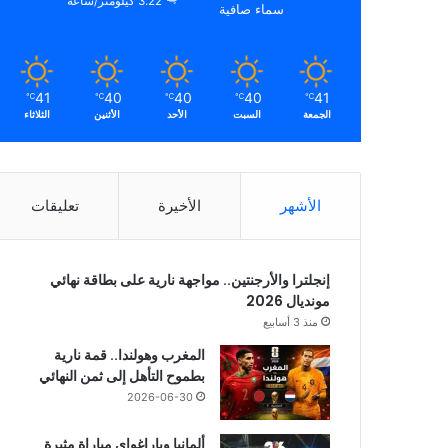
3.22 كيلومتر/ساعة
سماء صافية
41
40
40
40
41
℃
℃
℃
℃
℃
الجمعة
السبت
الأحد
الأثنين
الثلاثاء
الأشهر
الأخيرة
تعليقات
إنجلترا والأرجنتين.. مواجهة نارية على بطاقة نهائي
مونديال 2026
منذ 3 أسابيع
المغرب وهولندا.. قمة نارية
بطموح التأهل إلى ثمن النهائي
2026-06-30
ألمانيا وباراغواي مباراة مثيرة