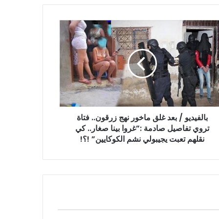
يديو
ور
ون..
ي
بالفيديو / بعد غلق ماخور نهج زرقون.. فتاة
صيل
مة
تروي تفاصيل صادمة :”غروا بينا صغار.. كي
روا
نقلهم تعبت يجيبولي نشم الكوكايين” !؟!
ر..
هم
ت
بولي
م