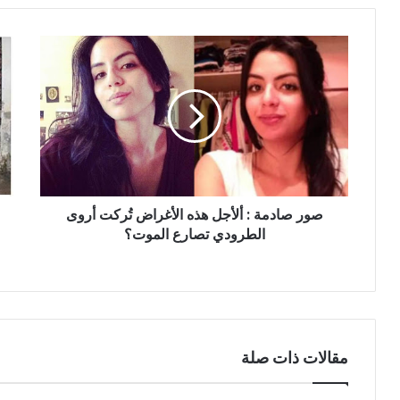
صور
بالف
صادمة
/
:
بعد
ألأجل
غلق
هذه
ماخ
الأغراض
نهج
تُركت
زرق
أروى
فتاة
الطرودي
ترو
صور صادمة : ألأجل هذه الأغراض تُركت أروى
تصارع
تفا
الموت؟
الطرودي تصارع الموت؟
صاد
:”غ
بينا
صغا
كي
نقل
تعب
مقالات ذات صلة
يجي
نش