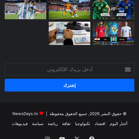
أدخل
بريدك
الإلكتروني
© حقوق النشر 2026, جميع الحقوق محفوظة |
NewsDays.tn
أخبار اليوم
اقتصاد
تكنولوجيا
ثقافة
رياضة
سياسة
فيديوهات
فيسبوك
‫X
‫YouTube
انستقرام