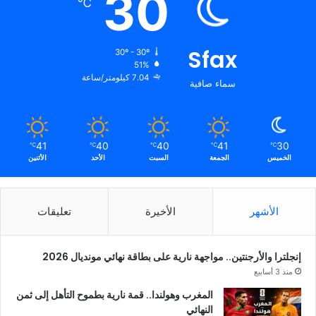
30
℃
Sfax
30º - 30º
51%
7.04 كيلومتر/ساعة
سماء صافية
41
40
40
41
30
℃
℃
℃
℃
℃
الخميس
الجمعة
السبت
الأحد
الأثنين
الأشهر
الأخيرة
تعليقات
إنجلترا والأرجنتين.. مواجهة نارية على بطاقة نهائي مونديال 2026
منذ 3 أسابيع
المغرب وهولندا.. قمة نارية بطموح التأهل إلى ثمن
النهائي