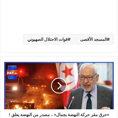
المسجد الأقصى
قوات الاحتلال الصهيوني
«حرق
مقر
حركة
النهضة
بجمال»
..
مصدر
من
النهضة
«حرق مقر حركة النهضة بجمال» .. مصدر من النهضة يعلق !
يعلق