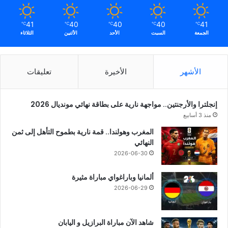
41
40
40
40
41
℃
℃
℃
℃
℃
الجمعة
السبت
الأحد
الأثنين
الثلاثاء
الأشهر
الأخيرة
تعليقات
إنجلترا والأرجنتين.. مواجهة نارية على بطاقة نهائي مونديال 2026
منذ 3 أسابيع
المغرب وهولندا.. قمة نارية بطموح التأهل إلى ثمن
النهائي
2026-06-30
ألمانيا وباراغواي مباراة مثيرة
2026-06-29
شاهد الآن مباراة البرازيل و اليابان