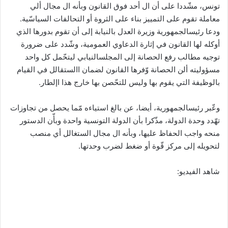
تونس، مشّددا على أن ال أحد فوق القانون وبأنه ال مجال ألي
معاملة تقوم على التمييز بناء على الثروة أو التحالفات السياسّية.
ودعا رئيسالجمهورية وزيرة العدل بالنيابة إلى أن تقوم بدورها الذي
أوكله لها القانون في إثارة الدعاوي العمومية، وشّدد على ضرورة
توجيه مطالب رفع الحصانة إلى المجلسالنيابي ليتحّمل كل واحد
مسؤوليته ألن الحصانة وّفرها القانون لضمان االستقالل في القيام
بالوظيفة التي يقوم بها وليس للتحّصن بها خارج هذا اإلطار.
وعّبر رئيسالجمهورية، أيضا، عن بالغ استياءه مّما يحصل من تجاوزات
تهّدد وحدة الدولة، مذّكرا بأن الدولة التونسية واحدة وبأّن الدستور
منحه واجب الحفاظ عليها، وبأنه ال مجال الستغالل أي منصب
لتحويله إلى مركز قّوة أو ضغط لضرب وحدتها.
شاهد الفيديو: