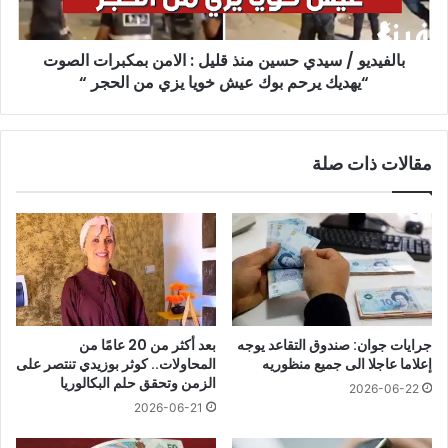
الامن
بمكبرات
بالفيديو / سيدي حسين منذ قليل : الامن بمكبرات الصوت
الصوت
“يهديك
“يهديك يرحم بوك عيش خويا يزي من الحجر “
يرحم
بوك
عيش
مقالات ذات صلة
خويا
يزي
من
الحجر
“
جرايات جوان: صندوق التقاعد يوجه
بعد أكثر من 20 عامًا من
إعلاما عاجلا الى جميع منظوريه
المحاولات.. كوثر بوزيدي تنتصر على
الزمن وتحقق حلم البكالوريا
2026-06-22
2026-06-21