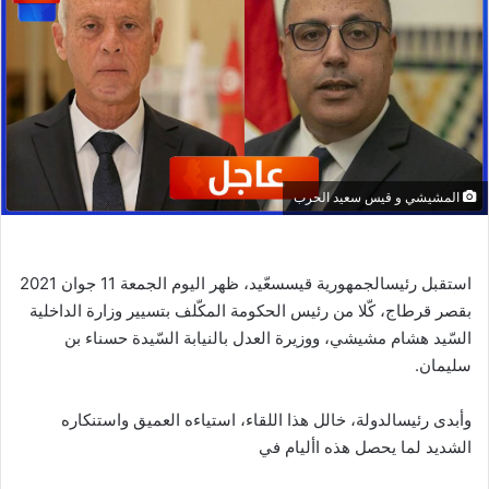
المشيشي و قيس سعيد الحرب
استقبل رئيسالجمهورية قيسسعّيد، ظهر اليوم الجمعة 11 جوان 2021
بقصر قرطاج، كّلا من رئيس الحكومة المكّلف بتسيير وزارة الداخلية
السّيد هشام مشيشي، ووزيرة العدل بالنيابة السّيدة حسناء بن
سليمان.
وأبدى رئيسالدولة، خالل هذا اللقاء، استياءه العميق واستنكاره
الشديد لما يحصل هذه األيام في