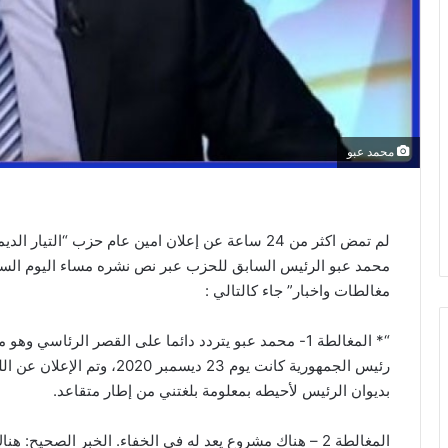
محمد عبو
لم تمض اكثر من 24 ساعة عن إعلان امين عام حزب “ا
محمد عبو الرئيس السابق للحزب عبر نص نشره مساء اليوم ال
مغالطات واخبار” جاء كالتالي :
“* المغالطة 1- محمد عبو يتردد دائما على القصر الرئاس
رئيس الجمهورية كانت يوم 23 دي
بديوان الرئيس لأحيطه بمعلومة بلغتني من إطار متقاعد.
المغالطة 2 – هناك مشروع يعد له في الخفاء. الخبر الصح