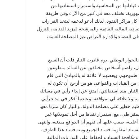
قياداتها من المحاسبة واستمرار استفادتها من
جمهورية، نختلف معه في كثير من الآراء وفي طريقة
 كل مراكز النفوذ، لذلك أدعو لدعمه ليتخذ القرارات
دية المالية القاتمة والمرشحة لمزيد القتامة، للنزول
 القضاء والإدارة لأغراض غير المصلحة العامة،
علاقة بالحوار الوطني. يوم غادرت التيار قلت أن السبع
اعل، ولضم أشخاص مختلفين عن السائد متطوعين
وحهم، وبعضهم لا علاقة له بالمبادئ التي قام
ل من القيادات والقواعد، هو من أرجح أن تكون له
تيار. منذ استقالتي، امتنع عن إبداء رأيي في مسائله
لا علاقة لي بمواقفه، وعندما أفكر في إبداء رأيي
 خطير على مصلحة الدولة، والتيار كان متزنا معها
قراطي، مع استمرار نقدها من أجل تمويلاتها غير
لبية، صعب عليها أن تفهم أن الدوافع مبدئية، وانتهى
فساد لمقاومة فساد الجميع ومنه فساد هذا الطرف،
ومكافحة الفساد والحفاظ على التوازنات المالية