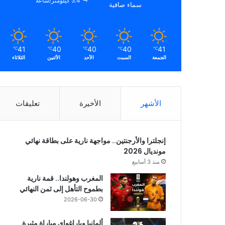
3.4 كيلومتر/ساعة
سماء صافية
41
40
40
40
41
℃
℃
℃
℃
℃
الجمعة
السبت
الأحد
الأثنين
الثلاثاء
الأشهر
الأخيرة
تعليقات
إنجلترا والأرجنتين.. مواجهة نارية على بطاقة نهائي
مونديال 2026
منذ 3 أسابيع
المغرب وهولندا.. قمة نارية
بطموح التأهل إلى ثمن النهائي
2026-06-30
ألمانيا وباراغواي مباراة مثيرة