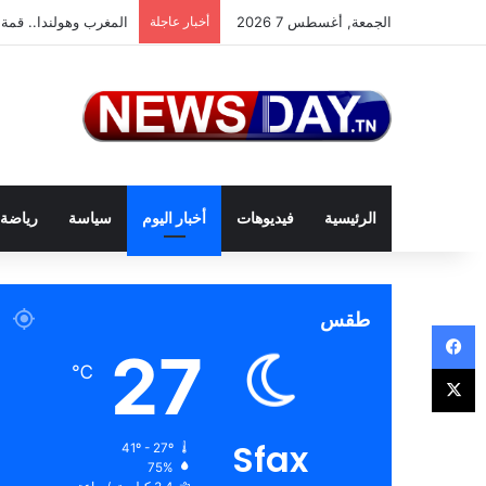
الجمعة, أغسطس 7 2026
أخبار عاجلة
المغرب وهولندا.. قمة 
الرئيسية
فيديوهات
أخبار اليوم
سياسة
رياضة
طقس
فيسبوك
27
‫X
℃
Sfax
41º - 27º
75%