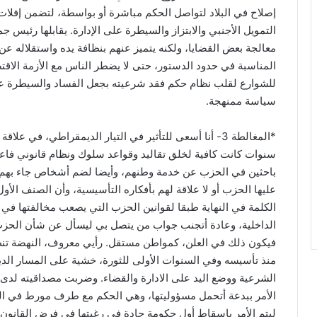
إصلاح في البلاد لتواصل الحكم مباشرة أو بواسطة، لتضمن إفلات 
التمويل الأجنبي والابتزاز والسيطرة على الإدارة. يقابلها رئيس 
معالجة بعض القضايا، ولكنه يتميز عنهم بنظافة يده واستقلاله عن
المناسبة في حدود الدستور، حتى لا يضطر الناس مع الأزمة الاقتصا
للشوارع لقلب نظام حكم فقد شرعيته بجعل الفساد والسيطرة على
سياسة ممنهجة.
*المغالطة 3- أنا أسعى للتأثير في التيار الديمقراطي، في 
سنوات كانت كافية لخلق تقاليد وقواعد سلوك ونظام قانوني ف
باحثين في الحزب عن خدمة وطنهم، وأيضا لضم أشخاص جاء بهم طم
عليها الحزب أو لا علاقة لهم بأفكاره التأسيسية، وأن الصنف الأو
الكلمة في النهاية طبقا لقوانين الحزب التي يصعب مخالفتها في ال
الداخلية، وعادة أتجنب جواب من يتصل بي ليسأل عن شأن الحزب، و
فيكون ذلك في العلن، كمواطن مستقل. رأيي معروف، النهضة تنظيم
منذ تأسيسه وفي السنوات الأولى للثورة، خشية على المسار الديم
الشرعية ووضع اليد على الادارة والقضاء. وضربت مصداقيته لدى أغ
الأمر ببدعة أتحمل مسؤوليتها، وهي الحكم مع طرف مورط في ال
ليتم الأمر بإسقاط أول حكومة جادة في رغبتها في فرض القانون 