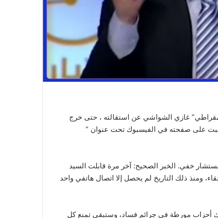
لتيار الديمقراطي” غازي الشواشي عن استقالته ، حتى خرج
سبت على صفحته في الفيسبوك تحت عنوان ”
ي وهو مستشار خفي. الخبر الصحيح: آخر مرة قابلت السيد
سمبر 2020، وتم الإعلان عن اللقاء، ومنذ ذلك التاريخ لم يحصل إلا اتصال هاتفي واحد
يح: هناك أحزاب مورطة في جرائم فساد، وستبقى تمنع كل