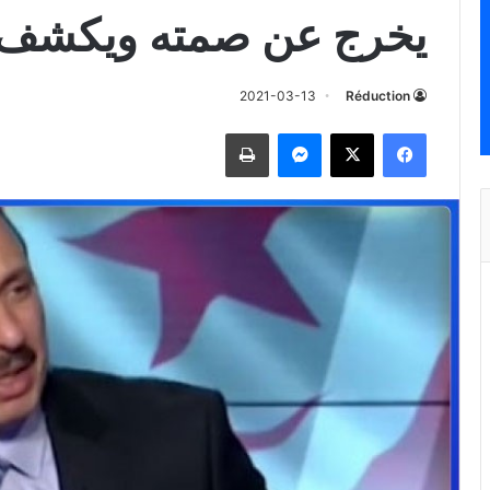
يخرج عن صمته ويكشف م
2021-03-13
Réduction
فيسبوك
‫X
ماسنجر
طباعة