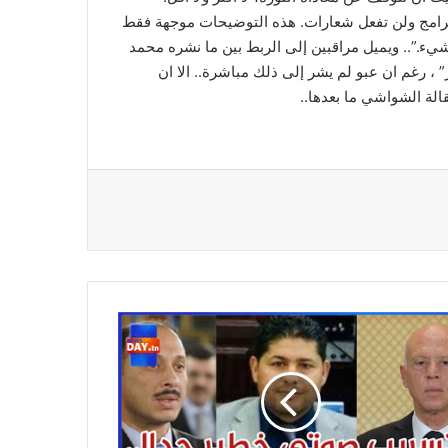
ح برامج ولن تفعل شعارات. هذه التوضيحات موجهة فقط
شيء.”.. ويميل مراقبين إلى الربط بين ما نشره محمد
 ، رغم ان عبو لم يشر إلى ذلك مباشرة.. الا ان
الة الشواشي ما بعدها..
يديو/
ريب
تي
ر
د