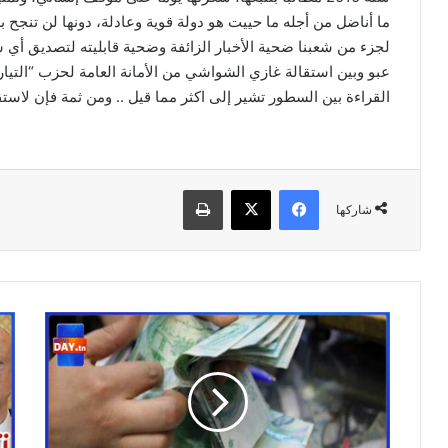
ما أناضل من أجله ما حييت هو دولة قوية وعادلة، دونها لن تنج
لجزء من شعبنا ضحية الأخبار الزائفة وضحية قابليته لتصديق أي 
عبو وبين استقالة غازي الشواشي من الأمانة العامة لحزب “التيار”
القراءة بين السطور تشير إلى اكثر مما قيل .. ومن ثمة فإن لاستق
فيسبوك
‫X
طباعة
شاركها
منحة
بالف
مالية
تس
لكل
صو
عائلة
خطي
..
جدا
وهذه
من
الشروط
محم