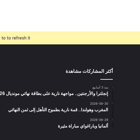
o to refresh it.
أكثر المشاركات مشاهدة
منذ 3 أسابيع
إنجلترا والأرجنتين.. مواجهة نارية على بطاقة نهائي مونديال 2026
2026-06-30
المغرب وهولندا.. قمة نارية بطموح التأهل إلى ثمن النهائي
2026-06-29
ألمانيا وباراغواي مباراة مثيرة