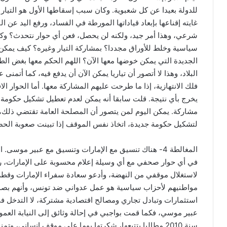
للدولة بعيدا عن كل شعبوية. وكان سبب إسقاطها الأول هو التيار 
غايته إقناعها بإبعاد قياداتها المورطة في الفساد، ورفع اليد عن 
شرعي، وهذا أمر جيد، ولكنه لن يحصل، فعن أي حوار نتحدث؟ وكيف
سياسية وخلط للأوراق مجددا؟ بمشاركة التيار وغيره؟ كيف يمكن ل
الجديدة التي يمكن خوضها معها الآن؟ اللهم الحكم معها بغض ال
البلاد، وهذا لا أتصور أن تياريا يمكن الآن أن يدفع فيه، كما أتم
يخرج بأي نتيجة. قلت سابقا أنه يمكن لعدم تعطيل تشكيل حكومة 
مشاركة. يمكن اليوم لمن يتصور أن المصلحة العامة تقتضي ذل
لتشكيل حكومة جديدة، اتخاذ نفس الموقف إذا تبينت صعوبة الحص
المغالطة 4- هناك تنسيق مع الإمارات وتنسيق مع عبير موس
في أي حوار صحفي مع أي وسيلة إعلام محسوبة على الإمارات، ر
لاستغلال موقفي من النهضة، وأدعو سعادة سفراء الإمارات وقطر و
مواطنيهم لأحزاب سياسية هو عمل عدواني ضد تونس، وأنهم بصد
استثمارات وتبادل تجاري ومصالح اقتصادية مشتركة، لا التدخل في 
عبير موسي، فكما قمت بواجبي في إحالة وثائق إلى النيابة العموم
سنة 2010 مطالبا بتتبعها، شكرتها يوما على موقف إنساني، وتمنيت أن تتوقف عن معاداة الثورة، لا أكثر ولا أقل.