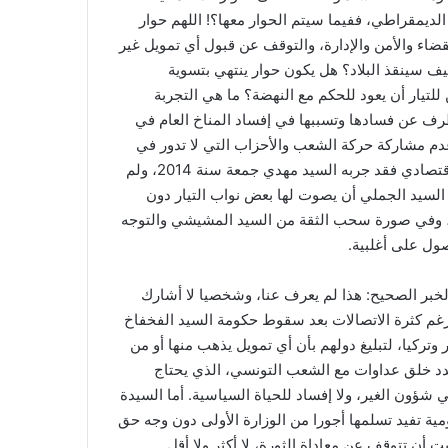
الديمقراطي، ففيما سيتم الحوار معها؟! اللهم حوار
القضاء والأمن والإدارة، والتوقف عن قبول أي تمويل غير
 سينقذ البلاد؟ هل يكون حوار ينتهي بتسوية
لتيار أن يعود للحكم مع النهضة؟ ما هي التجربة
طرف عن فسادها وتسببها في إفساد المناخ العام في
نى عدم مشاركة حركة الشعب والأحزاب التي لا تدور في
فلك الانتهازية، إذا ما طرحت عليهم المشاركة معها. أما الحوار الاقتصادي فقد جربه السيد مهدي جمعة سنة 2014، ولم
السيد الجملي أن يصوت لها بعض نواب التيار دون
ك، وفي صورة سحب الثقة من السيد المشيشي والتوجه
ول على أغلبية.
ى. الخبر الصحيح: هذا لم يعرف عنا، وشخصيا لا أشارك
غم كثرة الاتصالات بعد سقوط حكومة السيد الفخفاخ
تركيا، لتبليغ دولهم بأن أي تمويل يذهب منها أو من
د خلق عداوات مع الشعب التونسي، الذي يحتاج
شؤون الغير، ولا إفساد للحياة السياسية. أما السيدة
ية تفيد تسلمها أجورا من الوزارة الأولى دون وجه حق