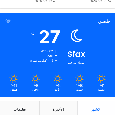
2026-06-16
2026-06-20
طقس
27
℃
Sfax
41º - 27º
73%
4.16 كيلومتر/ساعة
سماء صافية
41
40
40
40
41
℃
℃
℃
℃
℃
الجمعة
السبت
الأحد
الأثنين
الثلاثاء
الأشهر
الأخيرة
تعليقات