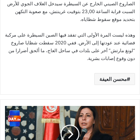
الصاروخ الصيني الخارج عن السيطرة سيدخل الغلاف الجوي للأرض
السبت قرابة الساعة 23,00 بتوقيت غرينتش، مع صعوبة التكهن
بتحديد موقع سقوط شظاياه.
وهذه ليست المرة الأولى التي تفقد فيها الصين السيطرة على مركبة
فضائية عند عودتها إلى الأرض. ففي 2020 سقطت شظايا صاروخ
“لونغ مارتش” آخر على بلدات في ساحل العاج، ما ألحق أضرارا من
دون وقوع إصابات بشرية.
محسن العيفة
الناطقة
باسم
الحكومة:
سينتهي
العمل