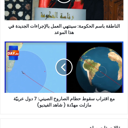
بالإجراءات
الجديدة
في
هذا
الناطقة باسم الحكومة: سينتهي العمل بالإجراءات الجديدة في
الموعد
هذا الموعد
مع
اقتراب
سقوط
حطام
الصاروخ
الصيني:
7
دول
عربيّة
مع اقتراب سقوط حطام الصاروخ الصيني: 7 دول عربيّة
مازلت
مهدّدة
مازلت مهدّدة ( شاهد الفيديو)
(
شاهد
الفيديو)