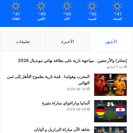
41
40
40
40
41
℃
℃
℃
℃
℃
الجمعة
السبت
الأحد
الأثنين
الثلاثاء
الأشهر
الأخيرة
تعليقات
إنجلترا والأرجنتين.. مواجهة نارية على بطاقة نهائي مونديال 2026
منذ 3 أسابيع
المغرب وهولندا.. قمة نارية بطموح التأهل إلى ثمن
النهائي
2026-06-30
ألمانيا وباراغواي مباراة مثيرة
2026-06-29
شاهد الآن مباراة البرازيل و اليابان