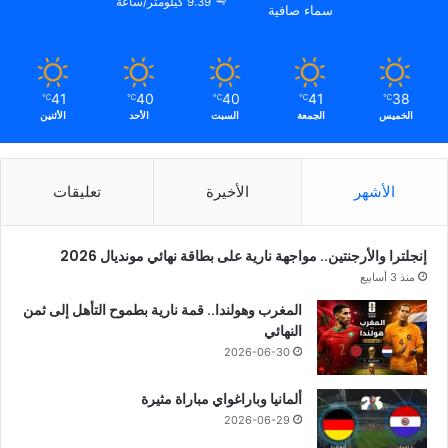
9.39 كيلومتر/ساعة
سماء صافية
41
40
40
41
38
℃
℃
℃
℃
℃
الخميس
الجمعة
السبت
الأحد
الأثنين
الأشهر
الأخيرة
تعليقات
إنجلترا والأرجنتين.. مواجهة نارية على بطاقة نهائي مونديال 2026
منذ 3 أسابيع
المغرب وهولندا.. قمة نارية بطموح التأهل إلى ثمن
النهائي
2026-06-30
ألمانيا وباراغواي مباراة مثيرة
2026-06-29