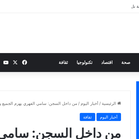
 نارية بطموح التأهل إلى ثمن النهائي
‫X
فيسبوك
be
صحة
اقتصاد
تكنولوجيا
ثقافة
الرئيسية
/
أخبار اليوم
/
من داخل السجن: سامي الفهري يهزم الجميع وي
أخبار اليوم
ثقافة
من داخل السجن: سامي 