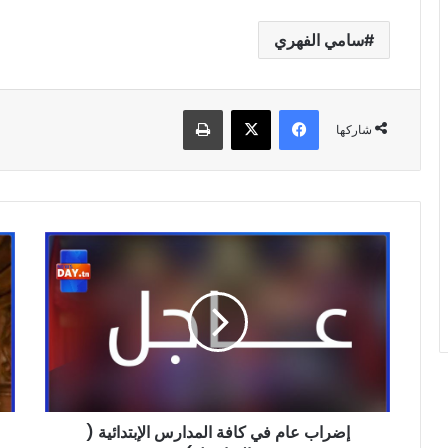
سامي الفهري
فيسبوك
‫X
طباعة
شاركها
إضراب
حص
عام
أسب
في
صاد
كافة
ورا
المدارس
ابعا
الإبتدائية
نص
(
بن
التفاصيل)
علي
واخ
إضراب عام في كافة المدارس الإبتدائية (
من