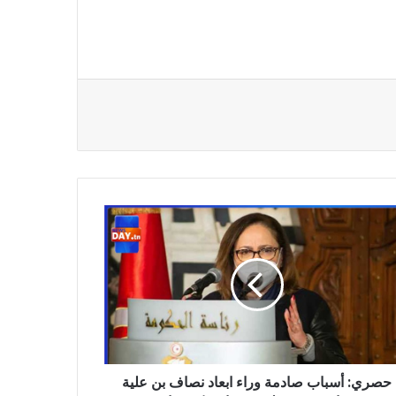
ري:
اب
مة
ء
د
اف
ة
رون
حصري: أسباب صادمة وراء ابعاد نصاف بن علية