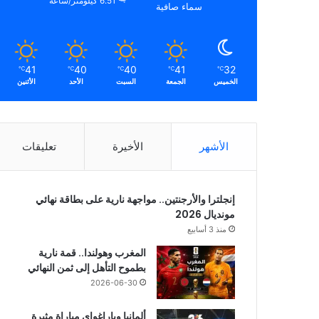
6.51 كيلومتر/ساعة
سماء صافية
41
40
40
41
32
℃
℃
℃
℃
℃
الخميس
الجمعة
السبت
الأحد
الأثنين
الأشهر
الأخيرة
تعليقات
إنجلترا والأرجنتين.. مواجهة نارية على بطاقة نهائي
مونديال 2026
منذ 3 أسابيع
المغرب وهولندا.. قمة نارية
بطموح التأهل إلى ثمن النهائي
2026-06-30
ألمانيا وباراغواي مباراة مثيرة