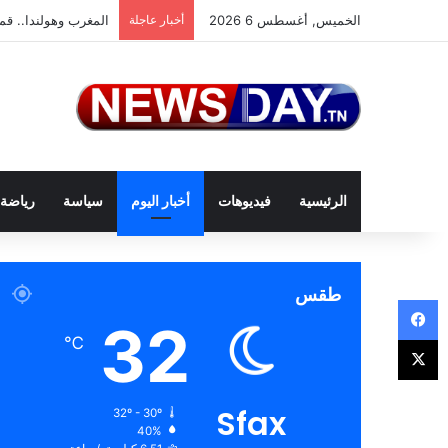
الخميس, أغسطس 6 2026
أخبار عاجلة
المغرب وهولندا.. قمة
الرئيسية
فيديوهات
أخبار اليوم
سياسة
رياضة
طقس
فيسبوك
32
‫X
℃
Sfax
32º - 30º
40%