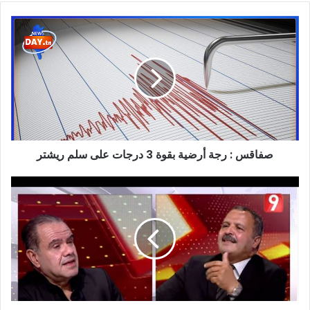
صفاقس
:
رجة
أرضية
بقوة
3
درجات
على
سلم
صفاقس : رجة أرضية بقوة 3 درجات على سلم ريشتر
ريشتر
عبد
اللطيف
المكي
للطفي
العماري:
ثمة
شكون
يحبّو
يمشيو