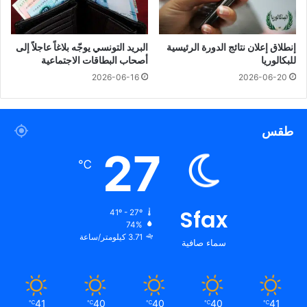
إنطلاق إعلان نتائج الدورة الرئيسية
البريد التونسي يوجّه بلاغاً عاجلاً إلى
للبكالوريا
أصحاب البطاقات الاجتماعية
2026-06-16
2026-06-20
طقس
27
℃
Sfax
41º - 27º
74%
3.71 كيلومتر/ساعة
سماء صافية
41
40
40
40
41
℃
℃
℃
℃
℃