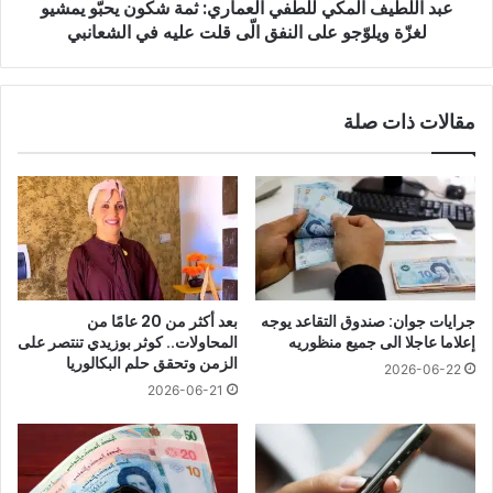
عبد اللطيف المكي للطفي العماري: ثمة شكون يحبّو يمشيو
لغزّة
ويلوّجو
لغزّة ويلوّجو على النفق الّى قلت عليه في الشعانبي
على
النفق
الّى
مقالات ذات صلة
قلت
عليه
في
الشعانبي
جرايات جوان: صندوق التقاعد يوجه
بعد أكثر من 20 عامًا من
إعلاما عاجلا الى جميع منظوريه
المحاولات.. كوثر بوزيدي تنتصر على
الزمن وتحقق حلم البكالوريا
2026-06-22
2026-06-21