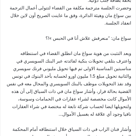
بحقه بطاقة جلب دولية.
وحضرت الجلسة مترجمة مكلفة من القضاء لتتولى أعمال الترجمة
بين سواغ مان وهيئة الدائرة، وفق ما عاينت الصريح أون لاين خلال
انعقاد الجلسة.
سواغ مان: “منعرفش علاش أنا في الحبس »!؟
وبعد التثبت من هوية سواغ مان انطلق القضاء في استنطاقه
واعترف بتلقي تحويلات بنكية لفائدته عبر البنك السويسري في
مناسبتين المناسبة الاولى تم فيها تحويل مليوني فرنك سويسري
والثانية تحويل مبلغ 1.5 مليون اورو لحسابه بأحد البنوك في تونس
وقد نفذ التحويلات موظف بالبنك السويسري والمحال معه في نفس
القضية بحالة فرار، وأشار سواغ مان في ذات السياق إلى أن هذه
الأموال كانت مخصصة لشراء عقارات في الحمامات وسوسة،
ولتحويلها ايضا لحساب شركة تابعة له مختصة في شراء العقارات
نافيا وجود أي علاقة له بغسيل الأموال…
وأشار فنان الراب في ذات السياق خلال استنطاقه أمام المحكمة