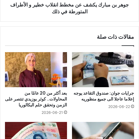
جوهر بن مبارك يكشف عن مخطط انقلاب خطير و الأطراف
الأطراف
المتورطة
المتورطة في ذلك
في
ذلك
مقالات ذات صلة
جرايات جوان: صندوق التقاعد يوجه
بعد أكثر من 20 عامًا من
إعلاما عاجلا الى جميع منظوريه
المحاولات.. كوثر بوزيدي تنتصر على
الزمن وتحقق حلم البكالوريا
2026-06-22
2026-06-21