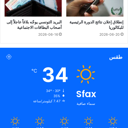
إنطلاق إعلان نتائج الدورة الرئيسية
البريد التونسي يوجّه بلاغاً عاجلاً إلى
للبكالوريا
أصحاب البطاقات الاجتماعية
2026-06-16
2026-06-20
طقس
34
℃
Sfax
34º - 30º
35%
7.47 كيلومتر/ساعة
سماء صافية