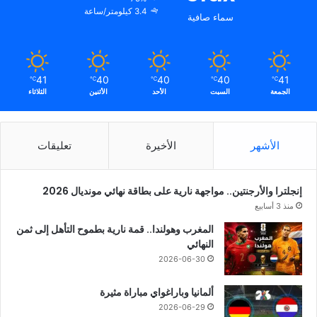
3.4 كيلومتر/ساعة
سماء صافية
41
40
40
40
41
℃
℃
℃
℃
℃
الجمعة
السبت
الأحد
الأثنين
الثلاثاء
الأشهر
الأخيرة
تعليقات
إنجلترا والأرجنتين.. مواجهة نارية على بطاقة نهائي مونديال 2026
منذ 3 أسابيع
المغرب وهولندا.. قمة نارية بطموح التأهل إلى ثمن
النهائي
2026-06-30
ألمانيا وباراغواي مباراة مثيرة
2026-06-29