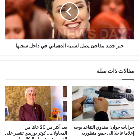
يصل
لسنية
الدهماني
في
داخل
سجنها
خبر جديد مفاجئ يصل لسنية الدهماني في داخل سجنها
مقالات ذات صلة
جرايات جوان: صندوق التقاعد يوجه
بعد أكثر من 20 عامًا من
إعلاما عاجلا الى جميع منظوريه
المحاولات.. كوثر بوزيدي تنتصر على