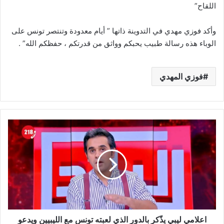
اللقاح”
وأكد فوزي مهدي في التدوينة ذاتها ” أيام معدودة وتنتصر تونس على
الوباء هذه رسالة طبيب يحبكم وواثق من قدرتكم ، حفظكم الله” .
فوزي المهدي
اعلامي
ليبي
يذّكر
بالدور
الذي
لعبته
تونس
مع
الليبيين
اعلامي ليبي يذّكر بالدور الذي لعبته تونس مع الليبيين ويدعو
ويدعو