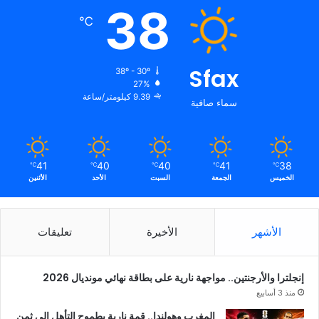
38
℃
Sfax
38º - 30º
27%
9.39 كيلومتر/ساعة
سماء صافية
41
40
40
41
38
℃
℃
℃
℃
℃
الخميس
الجمعة
السبت
الأحد
الأثنين
الأشهر
الأخيرة
تعليقات
إنجلترا والأرجنتين.. مواجهة نارية على بطاقة نهائي مونديال 2026
منذ 3 أسابيع
المغرب وهولندا.. قمة نارية بطموح التأهل إلى ثمن