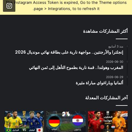
The Instagram Access Token is expired, Go to the Theme options
page > Integrations, to to refresh it.
أكثر المشاركات مشاهدة
منذ 3 أسابيع
إنجلترا والأرجنتين.. مواجهة نارية على بطاقة نهائي مونديال 2026
2026-06-30
المغرب وهولندا.. قمة نارية بطموح التأهل إلى ثمن النهائي
2026-06-29
ألمانيا وباراغواي مباراة مثيرة
آخر المشاركات المعدلة