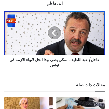
الى
الى ما يلي
ما
يلي
عاجل/
عبد
اللطيف
المكي
يصي
بهذا
الحل
لانهاء
الازمة
عاجل/ عبد اللطيف المكي يصي بهذا الحل لانهاء الازمة في
في
تونس
تونس
مقالات ذات صلة