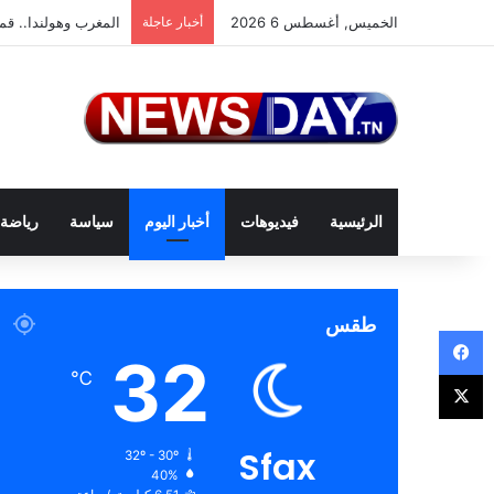
الخميس, أغسطس 6 2026
أخبار عاجلة
المغرب وهولندا.. قمة
الرئيسية
فيديوهات
أخبار اليوم
سياسة
رياضة
طقس
فيسبوك
32
‫X
℃
Sfax
32º - 30º
40%