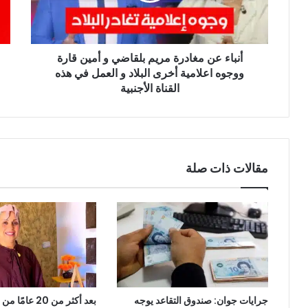
أمين
على
قارة
مس
ووجوه
العا
أنباء عن مغادرة مريم بلقاضي و أمين قارة
اعلامية
مر
أخرى
ووجوه اعلامية أخرى البلاد و العمل في هذه
جدي
البلاد
يثير
القناة الأجنبية
و
الق
العمل
في
هذه
القناة
مقالات ذات صلة
الأجنبية
جرايات جوان: صندوق التقاعد يوجه
بعد أكثر من 20 ع