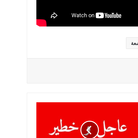
عة
يل
لة
بعة
ها