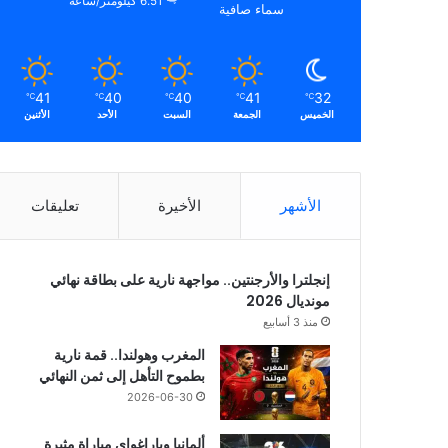
6.51 كيلومتر/ساعة
سماء صافية
41
40
40
41
32
℃
℃
℃
℃
℃
الخميس
الجمعة
السبت
الأحد
الأثنين
الأشهر
الأخيرة
تعليقات
إنجلترا والأرجنتين.. مواجهة نارية على بطاقة نهائي
مونديال 2026
منذ 3 أسابيع
المغرب وهولندا.. قمة نارية
بطموح التأهل إلى ثمن النهائي
2026-06-30
ألمانيا وباراغواي مباراة مثيرة