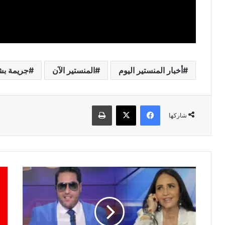
أخبار المنستير اليوم
المنستير الآن
جريمة بش
فيسبوك
‫X
طباعة
شاركها
أنباء
بعد
عن
تسج
مغادرة
الحا
مريم
الرا
بلقاضي
من
و
نوع