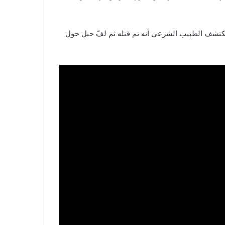
ن يكتشف الطبيب الشرعي أنه تم قتله ثم لفّ حبل حول