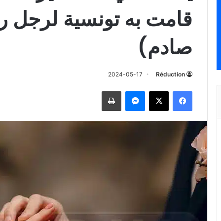
قامت به تونسية لرجل رف
صادم)
2024-05-17
Réduction
فيسبوك
‫X
ماسنجر
طباعة