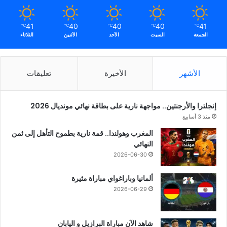
41
40
40
40
41
℃
℃
℃
℃
℃
الجمعة
السبت
الأحد
الأثنين
الثلاثاء
الأشهر
الأخيرة
تعليقات
إنجلترا والأرجنتين.. مواجهة نارية على بطاقة نهائي مونديال 2026
منذ 3 أسابيع
المغرب وهولندا.. قمة نارية بطموح التأهل إلى ثمن
النهائي
2026-06-30
ألمانيا وباراغواي مباراة مثيرة
2026-06-29
شاهد الآن مباراة البرازيل و اليابان