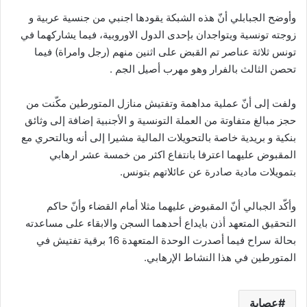
وأوضح الجبابلي أنّ هذه الشبكة يقودها اجنبي من جنسية عربية و
زوجته تونسية ويتواجدان بإحدى الدول الاوروبية، فيما يشاركهما في
تونس ثلاثة عناصر تم القبض على اثنين منهم (رجل وامراة) فيما
تحصن الثالث بالفرار وهو مهرب أصيل الجم .
ولفت إلى أنّ عملية مداهمة وتفتيش منازل المتورطين مكّنت من
حجز مبالغ متفاوتة من العملة التونسية و الأجنبية إضافة إلى وثائق
بنكية و بريدية خاصة بالتحويلات المالية مشيرا إلى أنه وبالتحري مع
المقبوض عليهما اعترفا بانتفاع اكثر من خمسة عشر ارهابي
بتمويلات مادية صادرة عن عائلاتهم بتونس.
وأكّد الجبالي أنّ المقبوض عليهما مثلا أمام القضاء وأنّ حاكم
التحقيق المتعهد أذن بايداع أحدهما السجن والابقاء على مساعدته
بحالة سراح فيما أصدرت الوحدة المتعهدة 16 برقية تفتيش في
المتورطين في هذا النشاط الإرهابي.
عصابة