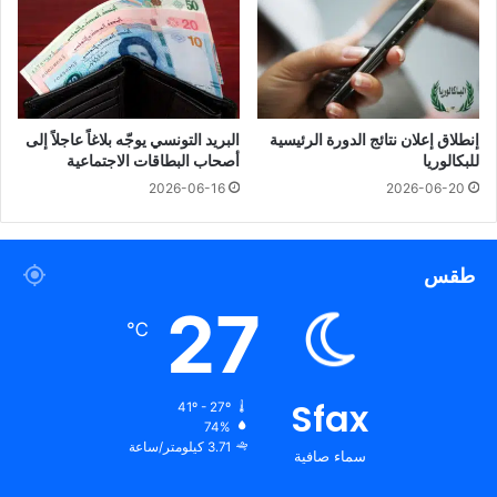
إنطلاق إعلان نتائج الدورة الرئيسية
البريد التونسي يوجّه بلاغاً عاجلاً إلى
للبكالوريا
أصحاب البطاقات الاجتماعية
2026-06-16
2026-06-20
طقس
27
℃
Sfax
41º - 27º
74%
3.71 كيلومتر/ساعة
سماء صافية