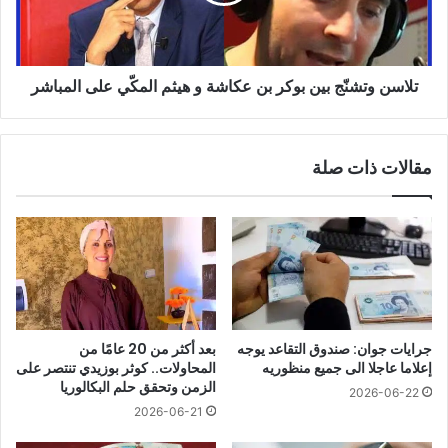
عكاشة
و
هيثم
المكّي
تلاسن وتشنّج بين بوكر بن عكاشة و هيثم المكّي على المباشر
على
المباشر
مقالات ذات صلة
جرايات جوان: صندوق التقاعد يوجه
بعد أكثر من 20 عامًا من
إعلاما عاجلا الى جميع منظوريه
المحاولات.. كوثر بوزيدي تنتصر على
الزمن وتحقق حلم البكالوريا
2026-06-22
2026-06-21