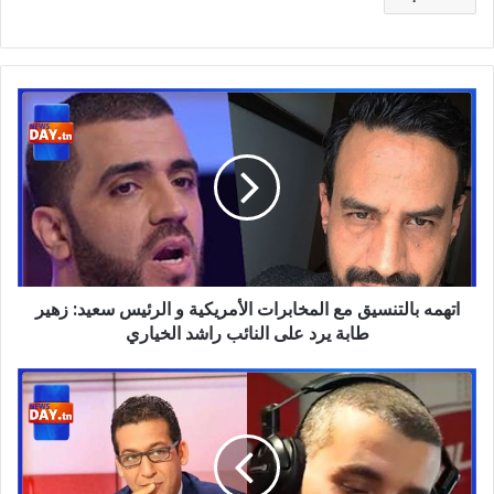
اتهمه
بالتنسيق
مع
المخابرات
الأمريكية
و
الرئيس
سعيد:
زهير
اتهمه بالتنسيق مع المخابرات الأمريكية و الرئيس سعيد: زهير
طابة
يرد
طابة يرد على النائب راشد الخياري
على
النائب
تلاسن
راشد
وتشنّج
الخياري
بين
بوكر
بن